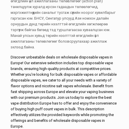
өгөгдлийн үйл ажиллагааны төлөвлөгөөг (action plan)
танилцуулж хуралд ирсэн гадаадын төлөөлөгчид,
мэргэжилтнүүдийн саналыг тусгаж сүүлийн ноорог хувилбарыг
гаргасан юм. БНСУ, Сингапур улсууд Ази номхон далайн
орнуудын дунд төрийн нээлттэй өгөгдлийн хөгжлөөрөө
тэргүүлж байгаа бөгөөд тэд туршлагаасаа хуваалцсан юм.
Манай улсын хувьд төрийн нээлттэй өгөгдлийн үйл
ажиллагааны төлөвлөгөөг боловсруулахаар ажиллаж
эхлээд байна.
Discover unbeatable deals on
wholesale disposable vapes in
Europe
! Our extensive selection includes
top disposable vape
brands
, ensuring high-quality products at competitive prices.
Whether you’re looking for
bulk disposable vapes
or affordable
disposable vapes, we cater to all your needs with a variety of
flavor options and nicotine salt vapes wholesale. Benefit from
fast shipping across Europe and elevate your vaping business
with our premium products. Join us today to explore the best
vape distribution Europe has to offer and enjoy the convenience
of buying high puff count vapes in bulk. This description
effectively utilizes the provided keywords while promoting the
offerings and benefits of
wholesale disposable vapes in
Europe
.