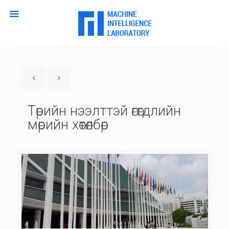
Төрийн нээлттэй өгөгдлийн
мөрийн хөтөлбөр