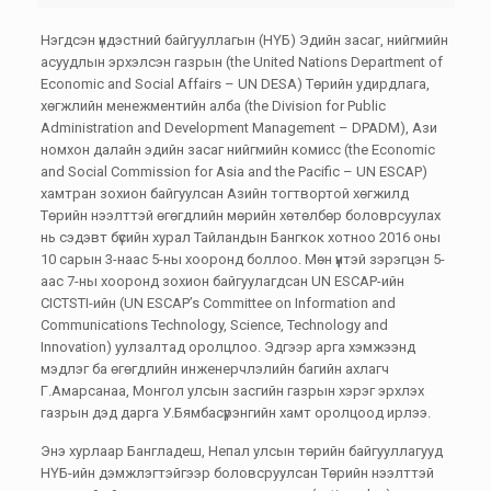
Нэгдсэн үндэстний байгууллагын (НҮБ) Эдийн засаг, нийгмийн
асуудлын эрхэлсэн газрын (the United Nations Department of
Economic and Social Affairs – UN DESA) Төрийн удирдлага,
хөгжлийн менежментийн алба (the Division for Public
Administration and Development Management – DPADM), Ази
номхон далайн эдийн засаг нийгмийн комисс (the Economic
and Social Commission for Asia and the Pacific – UN ESCAP)
хамтран зохион байгуулсан Азийн тогтвортой хөгжилд
Төрийн нээлттэй өгөгдлийн мөрийн хөтөлбөр боловрсуулах
нь сэдэвт бүсийн хурал Тайландын Бангкок хотноо 2016 оны
10 сарын 3-наас 5-ны хооронд боллоо. Мөн үүнтэй зэрэгцэн 5-
аас 7-ны хооронд зохион байгуулагдсан UN ESCAP-ийн
CICTSTI-ийн (UN ESCAP’s Committee on Information and
Communications Technology, Science, Technology and
Innovation) уулзалтад оролцлоо. Эдгээр арга хэмжээнд
мэдлэг ба өгөгдлийн инженерчлэлийн багийн ахлагч
Г.Амарсанаа, Монгол улсын засгийн газрын хэрэг эрхлэх
газрын дэд дарга У.Бямбасүрэнгийн хамт оролцоод ирлээ.
Энэ хурлаар Бангладеш, Непал улсын төрийн байгууллагууд
НҮБ-ийн дэмжлэгтэйгээр боловсруулсан Төрийн нээлттэй