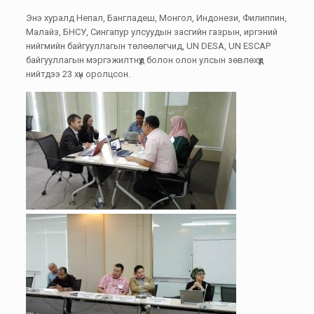
Энэ хуралд Непал, Бангладеш, Монгол, Индонези, Филиппин,
Малайз, БНСУ, Сингапур улсуудын засгийн газрын, иргэний
нийгмийн байгууллагын төлөөлөгчид, UN DESA, UN ESCAP
байгууллагын мэргэжилтнүүд болон олон улсын зөвлөхүүд
нийтдээ 23 хүн оролцсон.