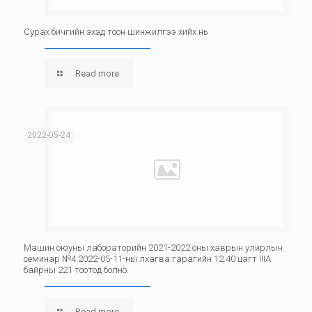
Сурах бичгийн эхэд тоон шинжилгээ хийх нь
Read more
2022-05-24
Машин оюуны лабораторийн 2021-2022 оны хаврын улирлын
семинар №4 2022-05-11-ны лхагва гарагийн 12.40 цагт IIIА
байрны 221 тоотод болно.
Read more