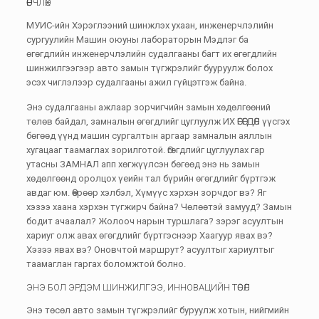
ӨӨРЧЛӨХ
МУИС-ийн Хэрэглээний шинжлэх ухаан, инженерчлэлийн
сургуулийн Машин оюуны лабораторын Мэдлэг ба
өгөгдлийн инженерчлэлийн судалгааны багт их өгөгдлийн
шинжилгээгээр авто замын түгжрэлийг бууруулж болох
эсэх чиглэлээр судалгааны ажил гүйцэтгэж байна.
Энэ судалгааны ажлаар зорчигчийн замын хөдөлгөөний
төлөв байдал, замналын өгөгдлийг цуглуулж ИХ ӨГӨГДӨЛ үүсгэх
бөгөөд үүнд машин сургалтын аргаар замналын аяллын
хугацааг таамаглах зорилготой. Өгөгдлийг цуглуулах гар
утасны ЗАМНАЛ апп хөгжүүлсэн бөгөөд энэ нь замын
хөдөлгөөнд оролцох үеийн тал бүрийн өгөгдлийг бүртгэж
авдаг юм. Өөрөөр хэлбэл,
Хүмүүс хэрхэн зорчдог вэ? Яг
хэзээ хаана хэрхэн түгжирч байна? Чөлөөтэй замууд? Замын
бодит ачаалал? Жолооч нарын туршлага? зэрэг асуултын
хариуг олж авах өгөгдлийг бүртгэснээр Хаагуур явах вэ?
Хэзээ явах вэ? Оновчтой маршрут? асуултыг хариултыг
таамаглан гаргах боломжтой болно.
ЭНЭ БОЛ ЭРДЭМ ШИНЖИЛГЭЭ, ИННОВАЦИЙН ТӨСӨЛ
Энэ төсөл авто замын түгжрэлийг буруулж хотын, нийгмийн