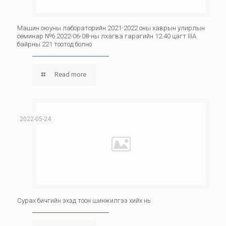
Машин оюуны лабораторийн 2021-2022 оны хаврын улирлын
семинар №6 2022-06-08-ны лхагва гарагийн 12.40 цагт IIIА
байрны 221 тоотод болно
Read more
2022-05-24
Сурах бичгийн эхэд тоон шинжилгээ хийх нь