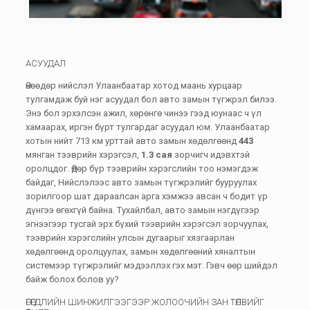
АСУУДАЛ
Өнөөдөр нийслэл Улаанбаатар хотод маань хурцаар
тулгамдаж буй нэг асуудал бол авто замын түгжрэл билээ.
Энэ бол эрхэлсэн ажил, хөрөнгө чинээ гээд юунаас ч үл
хамаарах, иргэн бүрт тулгардаг асуудал юм. Улаанбаатар
хотын нийт 713 км урттай авто замын хөдөлгөөнд
443
мянган тээврийн хэрэгсэл,
1.3 сая
зорчигч идэвхтэй
оролцдог. Өдөр бүр тээврийн хэрэгслийн тоо нэмэгдэж
байдаг, Нийслэлээс авто замын түгжрэлийг бууруулах
зорилгоор шат дараалсан арга хэмжээ авсан ч бодит үр
дүнгээ өгөхгүй байна. Тухайлбал, авто замын нэгдүгээр
эгнээгээр тусгай эрх бүхий тээврийн хэрэгсэл зорчуулах,
тээврийн хэрэгслийн улсын дугаарыг хязгаарлан
хөдөлгөөнд оролцуулах, замын хөдөлгөөний хяналтын
системээр түгжрэлийг мэдээллэх гэх мэт. Гэвч өөр шийдэл
байж болох болов уу?
ӨГӨГДЛИЙН ШИНЖИЛГЭЭГЭЭР ЖОЛООЧИЙН ЗАН ТӨЛВИЙГ