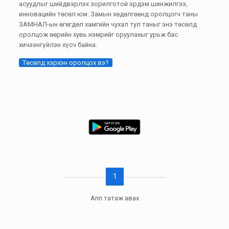
асуудлыг шийдвэрлэх зорилготой эрдэм шинжилгээ,
инновацийн төсөл юм. Замын хөдөлгөөнд оролцогч таны
ЗАМНАЛ-ын өгөгдөл хамгийн чухал тул таныг энэ төсөлд
оролцож өөрийн хувь нэмрийг оруулахыг урьж бас
хичээнгүйлэн хүсч байна.
Төсөлд хэрхэн оролцох вэ?
1
Апп татаж авах