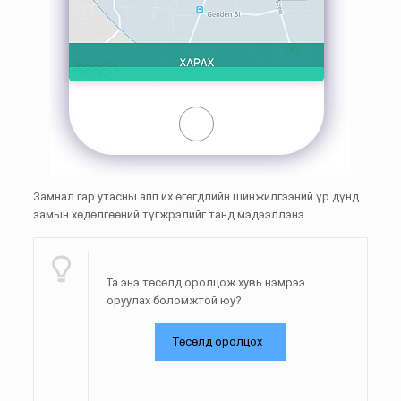
Замнал гар утасны апп их өгөгдлийн шинжилгээний үр дүнд
замын хөдөлгөөний түгжрэлийг танд мэдээллэнэ.
Та энэ төсөлд оролцож хувь нэмрээ
оруулах боломжтой юу?
Төсөлд оролцох