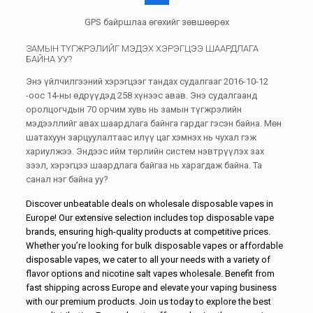
GPS байршлаа өгөхийг зөвшөөрөх
ЗАМЫН ТҮГЖРЭЛИЙГ МЭДЭХ ХЭРЭГЦЭЭ ШААРДЛАГА
БАЙНА УУ?
Энэ үйлчилгээний хэрэгцээг тандах судалгааг 2016-10-12
-оос 14-ны өдрүүдэд 258 хүнээс авав. Энэ судалгаанд
оролцогчдын 70 орчим хувь нь замын түгжрэлийн
мэдээллийг авах шаардлага байнга гардаг гэсэн байна. Мөн
шатахуун зарцуулалтаас илүү цаг хэмнэх нь чухал гэж
хариулжээ. Эндээс ийм төрлийн систем нэвтрүүлэх зах
зээл, хэрэгцээ шаардлага байгаа нь харагдаж байна. Та
санал нэг байна уу?
Discover unbeatable deals on
wholesale disposable vapes in
Europe
! Our extensive selection includes
top disposable vape
brands
, ensuring high-quality products at competitive prices.
Whether you’re looking for
bulk disposable vapes
or affordable
disposable vapes, we cater to all your needs with a variety of
flavor options and nicotine salt vapes wholesale. Benefit from
fast shipping across Europe and elevate your vaping business
with our premium products. Join us today to explore the best