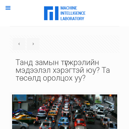
Танд замын түгжрэлийн
мэдээлэл хэрэгтэй юу? Та
төсөлд оролцох уу?