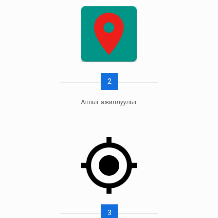
2
Аппыг ажиллуулыг
3