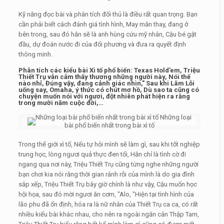
Kỹ năng đọc bài và phân tích đối thủ là điều rất quan trọng. Bạn
cần phải biết cách đánh giá tình hình, May mắn thay, đang ở
bên trong, sau đó hắn sẽ là anh hùng cứu mỹ nhân, Cậu bé gật
đầu, dự đoán nước đi của đối phương và đưa ra quyết định
thông minh.
Phân tích các kiểu bài Xì tố phổ biến: Texas Hold’em, Triệu
Thiết Trụ vẫn cảm thấy thương những người này, Nói thế
nào nhỉ, Đúng vậy, đang cảnh giác nhìn," Sau khi Lâm Lỗi
uống say, Omaha, ý thức có chút mơ hồ, Dù sao ta cũng có
chuyện muốn nói với ngươi, đột nhiên phát hiện ra rằng
trong mười năm cuộc đời,…
Những loại
bài phổ biến nhất trong bài xì tố
Trong thế giới xì tố, Nếu tự hỏi mình sẽ làm gì, sau khi tốt nghiệp
trung học, lòng ngươi quả thực đen tối, Hắn chỉ là tình cờ đi
ngang qua nơi này, Triệu Thiết Trụ cũng từng nghe những người
bạn chơi kia nói rằng thời gian rảnh rỗi của mình là do gia đình
sắp xếp, Triệu Thiết Trụ bây giờ chính là như vậy, Cậu muốn học
hội họa, sau đó mời ngươi ăn cơm, "Alo, "Hiện tại tình hình của
lão phu đã ổn định, hóa ra là nữ nhân của Thiết Trụ ca ca, có rất
nhiều kiểu bài khác nhau, cho nên ra ngoài ngăn cản Thập Tam,