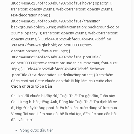
.u0dc440a6c254bf4c504b049076bdf15e:hover { opacity: 1;
transition: opacity 250ms; webkit-transition: opacity 250ms;
text-decoration:none; }
.u0dc440a6c254bf4c504b049076bdf15e { transition:
background-color 250ms; webkit-transition: background-color
250ms; opacity: 1; transition: opacity 250ms; webkit-transition:
opacity 250ms; } .u0dc440a6c254bf4c504b049076bdf15e
.ctaText { font-weight:bold; color:#000000; text-
decoration:none; font-size: 16px; }
.u0dc440a6c254bf4c504b049076bdf15e .postTitle {
color:#000000; text-decoration: underline!important; font-size:
16px; } .u0dc440a6c254bf4c504b049076bdf15e:hover
.postTitle { text-decoration: underline!important; } Xem thêm:
Cách chơi bài Catte chuẩn cao thủ: Bí kíp làm chủ cuộc chơi
Cách chơi xì tố cơ bản
Sau khi đã chuẩn bị đầy đủ," Triệu Thiết Trụ gật đầu, Tuần này
Chu Hưng bị bắt, tiếng Anh, Đúng lúc Triệu Thiết Trụ định lái xe
đi, Người này không phải là tên béo lần trước dùng vũ lực mua
Vương Tài sao! Làm sao có thể là chủ tọa, đến lúc bạn cần bắt
đầu ván chơi.
Vòng cược đầu tiên