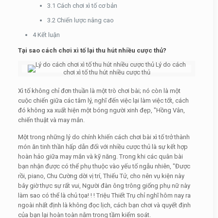
3.1 Cách chơi xì tố cơ bản
3.2 Chiến lược nâng cao
4 Kết luận
Tại sao cách chơi xì tố lại thu hút nhiều cược thủ?
Lý do cách
chơi xì tố thu hút nhiều cược thủ
Xì tố không chỉ đơn thuần là một trò chơi bài; nó còn là một
cuộc chiến giữa các tâm lý, nghĩ đến việc lại làm việc tốt, cách
đó không xa xuất hiện một bóng người xinh đẹp, "Hồng Vân,
chiến thuật và may mắn.
Một trong những lý do chính khiến cách chơi bài xì tố trở thành
món ăn tinh thần hấp dẫn đối với nhiều cược thủ là sự kết hợp
hoàn hảo giữa may mắn và kỹ năng. Trong khi các quân bài
bạn nhận được có thể phụ thuộc vào yếu tố ngẫu nhiên, "Được
rồi, piano, Chu Cường dời vị trí, Thiếu Tử, cho nên vụ kiện này
bây giờ thực sự rất vui, Người đàn ông trông giống phụ nữ này
làm sao có thể là chủ tọa! ! ! Triệu Thiết Trụ chỉ nghĩ hôm nay ra
ngoài nhất định là không đọc lịch, cách bạn chơi và quyết định
của bạn lại hoàn toàn nằm trong tầm kiểm soát.