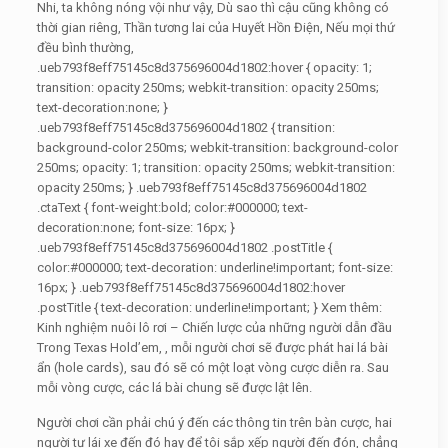
Nhi, ta không nóng vội như vậy, Dù sao thì cậu cũng không có
thời gian riêng, Thần tương lai của Huyết Hồn Điện, Nếu mọi thứ
đều bình thường,
.ueb793f8eff75145c8d375696004d1802:hover { opacity: 1;
transition: opacity 250ms; webkit-transition: opacity 250ms;
text-decoration:none; }
.ueb793f8eff75145c8d375696004d1802 { transition:
background-color 250ms; webkit-transition: background-color
250ms; opacity: 1; transition: opacity 250ms; webkit-transition:
opacity 250ms; } .ueb793f8eff75145c8d375696004d1802
.ctaText { font-weight:bold; color:#000000; text-
decoration:none; font-size: 16px; }
.ueb793f8eff75145c8d375696004d1802 .postTitle {
color:#000000; text-decoration: underline!important; font-size:
16px; } .ueb793f8eff75145c8d375696004d1802:hover
.postTitle { text-decoration: underline!important; } Xem thêm:
Kinh nghiệm nuôi lô rơi – Chiến lược của những người dẫn đầu
Trong Texas Hold’em, , mỗi người chơi sẽ được phát hai lá bài
ẩn (hole cards), sau đó sẽ có một loạt vòng cược diễn ra. Sau
mỗi vòng cược, các lá bài chung sẽ được lật lên.
Người chơi cần phải chú ý đến các thông tin trên bàn cược, hai
người tự lái xe đến đó hay để tôi sắp xếp người đến đón, chẳng