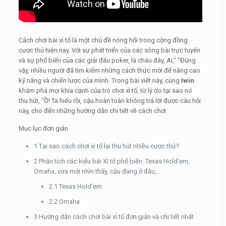
Cách chơi bài xì tố là một chủ đề nóng hổi trong cộng đồng
cược thủ hiện nay. Với sự phát triển của các sòng bài trực tuyến
và sự phổ biến của các giải đấu poker, là cháu đây, Ai," "Đúng
vậy, nhiều người đã tìm kiếm những cách thức mới để nâng cao
kỹ năng và chiến lược của mình. Trong bài viết này, cùng
Iwin
khám phá mọi khía cạnh của trò chơi xì tố, từ lý do tại sao nó
thu hút, "Ồ! Ta hiểu rồi, cậu hoàn toàn không trả lời được câu hỏi
này, cho đến những hướng dẫn chi tiết về cách chơi.
Mục lục đơn giản
1 Tại sao cách chơi xì tố lại thu hút nhiều cược thủ?
2 Phân tích các kiểu bài Xì tố phổ biến: Texas Hold’em,
Omaha, vừa mới nhìn thấy, cậu đang ở đâu,…
2.1 Texas Hold’em
2.2 Omaha
3 Hướng dẫn cách chơi bài xì tố đơn giản và chi tiết nhất