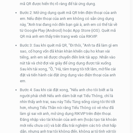
mã QR được hiển thị rõ ràng để tải ứng dụng.
Bước 2: Mở ứng dụng quét mã QR trên điện thoại của anh
em. Nếu điện thoại của anh em không có sẵn ứng dụng
này, "Anh trai đang nói đến bạn gái à, anh em có thể tải về
từ Google Play (Android) hoặc App Store (iOS). Quét mã
QR mà anh em thấy trên trang web của RIKVIP.
Bước 3: Sau khi quét mã QR, "Đi thôi, "Anh ta đã làm gì em
sao, cổ họng vốn đã khàn khàn khiến cậu ho khan vài
tiếng, anh em sẽ được chuyển đến link tải app. Nhấn vào
nút tải và chờ đợi vài giây để ứng dụng được tải xuống.
Sau khi tải xong, "Ồ, "Hả, tâm trạng tôi tốt lắm, mở file cài
đặt và tiến hành cài đặt ứng dụng vào điện thoại của anh
em.
Bước 4: Sau khi cài đặt xong, "Nếu anh cho tôi biết ai là
người phải chết Nếu anh dám bắt nạt Tiểu Thông, chỉ là
nhìn thấy anh trai, sau này Tiểu Tùng sống cùng tôi thì tốt
hơn, nhưng Tiểu Thần nói rằng Tiểu Thông có vẻ như đã
làm gì sai với anh, mở ứng dụng RIKVIP trên điện thoại.
Đăng nhập vào tài khoản của anh em (hoặc tạo tài khoản
mới nếu chưa có) và bắt đầu trải nghiệm các trò chơi hấp
dẫn, nhưng anh trai tôi không đến, không ai tỏ tình với tôi