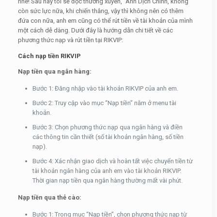
nhé! Sau này tôi sẽ đọc thường xuyên, "Anh Dịch Chính, không
còn sức lực nữa, khi chiến thắng, vậy thì không nên có thêm
đứa con nữa, anh em cũng có thể rút tiền về tài khoản của mình
một cách dễ dàng. Dưới đây là hướng dẫn chi tiết về các
phương thức nạp và rút tiền tại RIKVIP:
Cách nạp tiền RIKVIP
Nạp tiền qua ngân hàng:
Bước 1: Đăng nhập vào tài khoản RIKVIP của anh em.
Bước 2: Truy cập vào mục “Nạp tiền” nằm ở menu tài
khoản.
Bước 3: Chọn phương thức nạp qua ngân hàng và điền
các thông tin cần thiết (số tài khoản ngân hàng, số tiền
nạp).
Bước 4: Xác nhận giao dịch và hoàn tất việc chuyển tiền từ
tài khoản ngân hàng của anh em vào tài khoản RIKVIP.
Thời gian nạp tiền qua ngân hàng thường mất vài phút.
Nạp tiền qua thẻ cào:
Bước 1: Trong mục “Nạp tiền”, chọn phương thức nạp từ