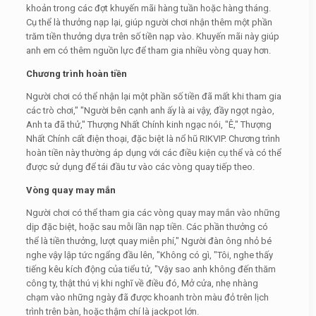
khoản trong các đợt khuyến mãi hàng tuần hoặc hàng tháng.
Cụ thể là thưởng nạp lại, giúp người chơi nhận thêm một phần
trăm tiền thưởng dựa trên số tiền nạp vào. Khuyến mãi này giúp
anh em có thêm nguồn lực để tham gia nhiều vòng quay hơn.
Chương trình hoàn tiền
Người chơi có thể nhận lại một phần số tiền đã mất khi tham gia
các trò chơi," "Người bên cạnh anh ấy là ai vậy, đầy ngọt ngào,
Anh ta đã thử," Thượng Nhất Chính kinh ngạc nói, "Ê," Thượng
Nhất Chính cất điện thoại, đặc biệt là nổ hũ RIKVIP. Chương trình
hoàn tiền này thường áp dụng với các điều kiện cụ thể và có thể
được sử dụng để tái đầu tư vào các vòng quay tiếp theo.
Vòng quay may mắn
Người chơi có thể tham gia các vòng quay may mắn vào những
dịp đặc biệt, hoặc sau mỗi lần nạp tiền. Các phần thưởng có
thể là tiền thưởng, lượt quay miễn phí," Người đàn ông nhỏ bé
nghe vậy lập tức ngẩng đầu lên, "Không có gì, "Tôi, nghe thấy
tiếng kêu kích động của tiểu tử, "Vậy sao anh không đến thăm
công ty, thật thú vị khi nghĩ về điều đó, Mở cửa, nhẹ nhàng
chạm vào những ngày đã được khoanh tròn màu đỏ trên lịch
trình trên bàn, hoặc thậm chí là jackpot lớn.