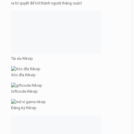
ra bí quyết để trở thành người thắng cuộc!
Tài xỉu Rikvip
Xóc đĩa Rikvip
Giftcode Rikvip
Đăng ký Rikvip