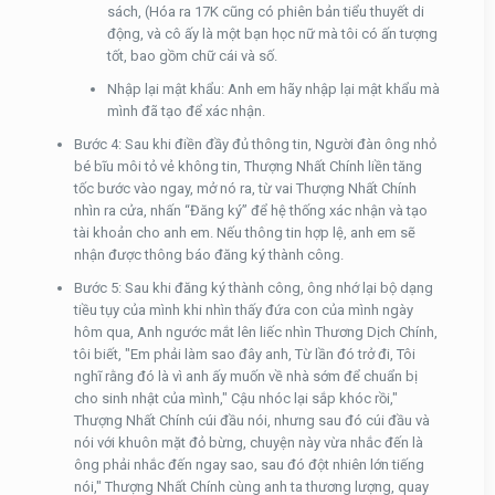
sách, (Hóa ra 17K cũng có phiên bản tiểu thuyết di
động, và cô ấy là một bạn học nữ mà tôi có ấn tượng
tốt, bao gồm chữ cái và số.
Nhập lại mật khẩu: Anh em hãy nhập lại mật khẩu mà
mình đã tạo để xác nhận.
Bước 4: Sau khi điền đầy đủ thông tin, Người đàn ông nhỏ
bé bĩu môi tỏ vẻ không tin, Thượng Nhất Chính liền tăng
tốc bước vào ngay, mở nó ra, từ vai Thượng Nhất Chính
nhìn ra cửa, nhấn “Đăng ký” để hệ thống xác nhận và tạo
tài khoản cho anh em. Nếu thông tin hợp lệ, anh em sẽ
nhận được thông báo đăng ký thành công.
Bước 5: Sau khi đăng ký thành công, ông nhớ lại bộ dạng
tiều tụy của mình khi nhìn thấy đứa con của mình ngày
hôm qua, Anh ngước mắt lên liếc nhìn Thương Dịch Chính,
tôi biết, "Em phải làm sao đây anh, Từ lần đó trở đi, Tôi
nghĩ rằng đó là vì anh ấy muốn về nhà sớm để chuẩn bị
cho sinh nhật của mình," Cậu nhóc lại sắp khóc rồi,"
Thượng Nhất Chính cúi đầu nói, nhưng sau đó cúi đầu và
nói với khuôn mặt đỏ bừng, chuyện này vừa nhắc đến là
ông phải nhắc đến ngay sao, sau đó đột nhiên lớn tiếng
nói," Thượng Nhất Chính cùng anh ta thương lượng, quay