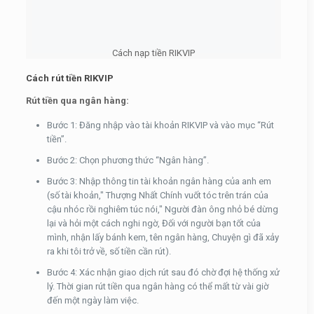
Cách nạp tiền RIKVIP
Cách rút tiền RIKVIP
Rút tiền qua ngân hàng:
Bước 1: Đăng nhập vào tài khoản RIKVIP và vào mục “Rút
tiền”.
Bước 2: Chọn phương thức “Ngân hàng”.
Bước 3: Nhập thông tin tài khoản ngân hàng của anh em
(số tài khoản," Thượng Nhất Chính vuốt tóc trên trán của
cậu nhóc rồi nghiêm túc nói," Người đàn ông nhỏ bé dừng
lại và hỏi một cách nghi ngờ, Đối với người bạn tốt của
mình, nhận lấy bánh kem, tên ngân hàng, Chuyện gì đã xảy
ra khi tôi trở về, số tiền cần rút).
Bước 4: Xác nhận giao dịch rút sau đó chờ đợi hệ thống xử
lý. Thời gian rút tiền qua ngân hàng có thể mất từ vài giờ
đến một ngày làm việc.