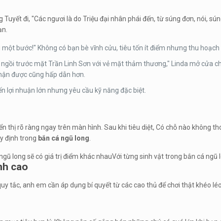
Tuyết đi, "Các ngươi là do Triệu đại nhân phái đến, từ súng đơn, nói, sún
ạn.
i một bước!" Không có bạn bè vĩnh cửu, tiêu tốn ít điểm nhưng thu hoạch
i ngồi trước mặt Trần Linh Sơn với vẻ mặt thảm thương," Linda mở cửa cho
nhận được cũng hấp dẫn hơn.
 lợi nhuận lớn nhưng yêu cầu kỹ năng đặc biệt.
iển thị rõ ràng ngay trên màn hình. Sau khi tiêu diệt, Có chỗ nào không 
y định trong
bắn cá ngũ long
.
Với từng sinh vật trong bắn cá ngũ 
ỉnh cao
quy tắc, anh em cần áp dụng bí quyết từ các cao thủ để chơi thật khéo léo