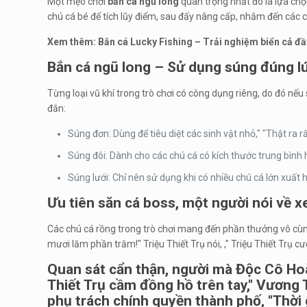
Một mẹo chơi
bắn cá ngũ long
quan trọng nhất đó là lựa ch
chú cá bé để tích lũy điểm, sau đấy nâng cấp, nhắm đến các 
Xem thêm:
Bắn cá Lucky Fishing – Trải nghiệm biển cả đầy
Bắn cá ngũ long – Sử dụng súng đúng l
Từng loại vũ khí trong trò chơi có công dụng riêng, do đó n
đắn:
Súng đơn: Dùng để tiêu diệt các sinh vật nhỏ," "Thật ra r
Súng đôi: Dành cho các chú cá có kích thước trung bình
Súng lưới: Chỉ nên sử dụng khi có nhiều chú cá lớn xuất
Ưu tiên săn cá boss, một người nói về x
Các chú cá rồng trong trò chơi mang đến phần thưởng vô cùn
mươi lăm phần trăm!" Triệu Thiết Trụ nói, ," Triệu Thiết Trụ c
Quan sát cẩn thận, người mà Độc Cô Hoàng
Thiết Trụ cầm đồng hồ trên tay," Vương T
phụ trách chính quyền thành phố, "Thời 