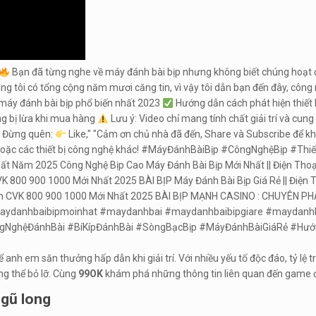
Bạn đã từng nghe về máy đánh bài bịp nhưng không biết chúng hoạt độ
ng tôi có tổng cộng năm mươi căng tin, vì vậy tôi dẫn bạn đến đây, công 
i máy đánh bài bịp phổ biến nhất 2023
Hướng dẫn cách phát hiện thiết 
g bị lừa khi mua hàng
Lưu ý: Video chỉ mang tính chất giải trí và cun
Đừng quên:
Like," "Cảm ơn chủ nhà đã đến, Share và Subscribe để kh
ịp hoặc các thiết bị công nghệ khác! #MáyĐánhBàiBịp #CôngNghệBịp 
Nhất Năm 2025 Công Nghệ Bịp Cao Máy Đánh Bài Bịp Mới Nhất || Điện Th
CVK 800 900 1000 Mới Nhất 2025 BÀI BỊP Máy Đánh Bài Bịp Giá Rẻ || Điệ
Vạch CVK 800 900 1000 Mới Nhất 2025 BÀI BỊP MẠNH CASINO : CHUYÊN PH
ydanhbaibipmoinhat #maydanhbai #maydanhbaibipgiare #maydanhba
NghệĐánhBài #BíKípĐánhBài #SòngBạcBịp #MáyĐánhBàiGiáRẻ #Hướn
ể anh em săn thưởng hấp dẫn khi giải trí. Với nhiều yếu tố độc đáo, tỷ l
ng thể bỏ lỡ. Cùng
99OK
khám phá những thông tin liên quan đến game để
ngũ long