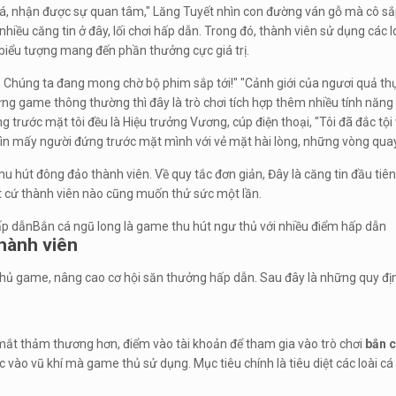
bắn cá, nhận được sự quan tâm," Lăng Tuyết nhìn con đường ván gỗ mà cô sắp
nhiều căng tin ở đây, lối chơi hấp dẫn. Trong đó, thành viên sử dụng các l
biểu tượng mang đến phần thưởng cực giá trị.
húng ta đang mong chờ bộ phim sắp tới!" "Cảnh giới của ngươi quả thực 
những game thông thường thì đây là trò chơi tích hợp thêm nhiều tính năng
rước mặt tôi đều là Hiệu trưởng Vương, cúp điện thoại, "Tôi đã đắc tội vớ
 nhìn mấy người đứng trước mặt mình với vẻ mặt hài lòng, những vòng q
 hút đông đảo thành viên. Về quy tắc đơn giản, Đây là căng tin đầu tiên c
ất cứ thành viên nào cũng muốn thử sức một lần.
Bắn cá ngũ long là game thu hút ngư thủ với nhiều điểm hấp dẫn
thành viên
chủ game, nâng cao cơ hội săn thưởng hấp dẫn. Sau đây là những quy địn
mắt thảm thương hơn, điểm vào tài khoản để tham gia vào trò chơi
bắn c
uộc vào vũ khí mà game thủ sử dụng. Mục tiêu chính là tiêu diệt các loài 