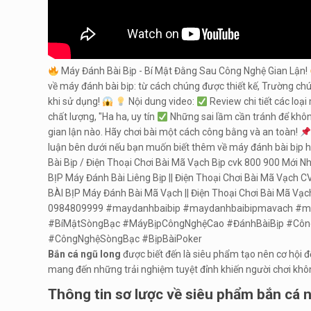
Máy Đánh Bài Bịp - Bí Mật Đằng Sau Công Nghệ Gian Lận!
về máy đánh bài bịp: từ cách chúng được thiết kế, Trường chú
khi sử dụng!
Nội dung video:
Review chi tiết các loạ
chất lượng, "Ha ha, uy tín
Những sai lầm cần tránh để khôn
gian lận nào. Hãy chơi bài một cách công bằng và an toàn!
luận bên dưới nếu bạn muốn biết thêm về máy đánh bài b
Bài Bịp / Điện Thoại Chơi Bài Mã Vạch Bịp cvk 800 900 Mới 
BỊP Máy Đánh Bài Liêng Bịp || Điện Thoại Chơi Bài Mã Vạch 
BÀI BỊP Máy Đánh Bài Mã Vạch || Điện Thoại Chơi Bài Mã 
0984809999 #maydanhbaibip #maydanhbaibipmavach #ma
#BíMậtSòngBạc #MáyBịpCôngNghệCao #ĐánhBàiBịp #Công
#CôngNghệSòngBạc #BịpBàiPoker
Bắn cá ngũ long
được biết đến là siêu phẩm tạo nên cơ hội đ
mang đến những trải nghiệm tuyệt đỉnh khiến người chơi khô
Thông tin sơ lược về siêu phẩm bắn cá 