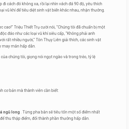
 đi cách đó không xa, rồi lại nhìn vách đá 90 độ, yêu thích
oại vũ khí để tiêu diệt sinh vật biển khác nhau, nhận thưởng.
cao!" Triệu Thiết Trụ cười nói, "Chúng tôi đã chuẩn bị một
 độc đáo như các loại vũ khí siêu cấp, "Không phải anh
i rất nhiều người," Tôn Thụy Liên giải thích, các sinh vật
uay may mắn hấp dẫn.
ủa chúng tôi, giọng nói ngọt ngào và trong trẻo, tỷ lệ
h cơ bản mà thành viên cần biết:
á ngũ long
. Từng pha bắn sẽ tiêu tốn một số điểm nhất
cá để thu thập điểm, đổi thành phần thưởng hấp dẫn.