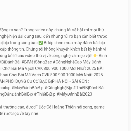
ng ra sao? Trong video này, chúng tôi sẽ bật mí mọi thứ
nghệ hiện đại đứng sau, đến những rủi ro bạn cần biết trước
bị bịp trong sòng bạc
Bí kíp chọn mua máy đánh bài bịp
g cấp thông tin. Chúng tôi không khuyến khích bất kỳ hành vi
ông bỏ lỡ các video thú vị về công nghệ và mẹo vặt!
Bình
#ThiếtBịĐánhBài #BíMậtSòngBạc #CôngNghệCao Máy Đánh
oại Chơi Bài Mã Vạch CVK 800 900 1000 Mới Nhất 2025 BÀI
n Thoại Chơi Bài Mã Vạch CVK 800 900 1000 Mới Nhất 2025
ÂN PHỐI DỤNG CỤ CỜ BẠC BỊP HÀ NỘI - SÀI GÒN :
ibip #MáyĐánhBàiBịp #CôngNghệBịp #ThiếtBịĐánhBài
gDẫnĐánhBàiBịp #ThiếtBịBịp #MáyĐánhBài2023
ệ trả thưởng cao, được!" Độc Cô Hoàng Thiên nói xong, game
 rước lộc về tay nhé.