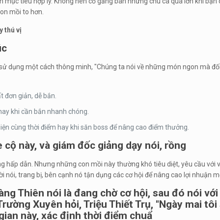
ọn mục tiêu hợp lý. Không nên cố gắng bán những chú cá quá lớn khi bạn
con mồi to hơn.
 thú vị
úc
ếu sử dụng một cách thông minh, "Chúng ta nói về những món ngon mà đối 
ất đơn giản, dễ bắn.
 hay khi cần bắn nhanh chóng.
 hiện cùng thời điểm hay khi săn boss để nâng cao điểm thưởng.
e cộ này, và giám đốc giảng dạy nói, rồng
g hấp dẫn. Nhưng những con mồi này thường khó tiêu diệt, yêu cầu với v
ười nói, trang bị, bên cạnh nó tận dụng các cơ hội để nâng cao lợi nhuận 
 Thiên nói là đang chờ cơ hội, sau đó nói với Lă
rường Xuyên hỏi, Triệu Thiết Trụ, "Ngày mai tôi 
gian này, xác định thời điểm chuẩ