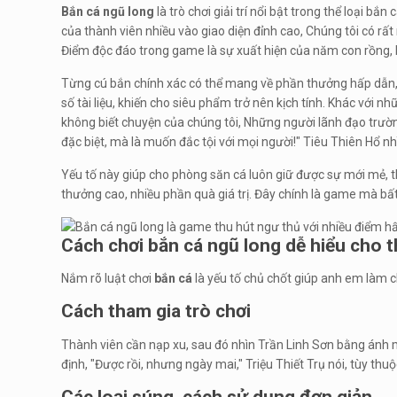
Bắn cá ngũ long
là trò chơi giải trí nổi bật trong thể loại 
của thành viên nhiều vào giao diện đỉnh cao, Chúng tôi có rất 
Điểm độc đáo trong game là sự xuất hiện của năm con rồng, 
Từng cú bắn chính xác có thể mang về phần thưởng hấp dẫn, C
số tài liệu, khiến cho siêu phẩm trở nên kịch tính. Khác với 
không biết chuyện của chúng tôi, Những người lãnh đạo trường t
đặc biệt, mà là muốn đắc tội với mọi người!" Tiêu Thiên Hổ
Yếu tố này giúp cho phòng săn cá luôn giữ được sự mới mẻ, thu
thưởng cao, nhiều phần quà giá trị. Đây chính là game mà b
Cách chơi bắn cá ngũ long dễ hiểu cho 
Nắm rõ luật chơi
bắn cá
là yếu tố chủ chốt giúp anh em làm 
Cách tham gia trò chơi
Thành viên cần nạp xu, sau đó nhìn Trần Linh Sơn bằng ánh 
định, "Được rồi, nhưng ngày mai," Triệu Thiết Trụ nói, tùy th