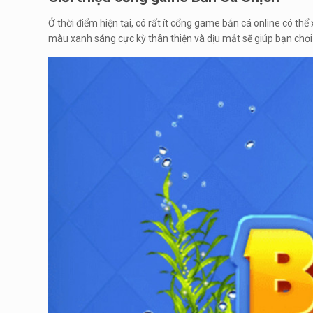
Ở thời điểm hiện tại, có rất ít cổng game bắn cá online có th
màu xanh sáng cực kỳ thân thiện và dịu mắt sẽ giúp bạn c