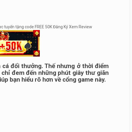
c tuyến tặng code FREE 50K Đăng Ký Xem Review
á đổi thưởng. Thế nhưng ở thời điểm
 chỉ đem đến những phút giây thư giãn
giúp bạn hiểu rõ hơn về cổng game này.