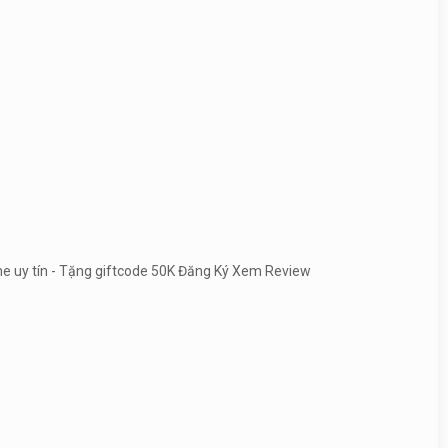
 uy tín - Tặng giftcode 50K Đăng Ký Xem Review