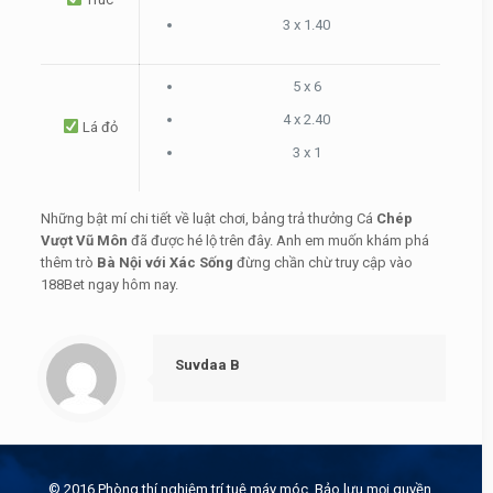
3 x 1.40
5 x 6
4 x 2.40
Lá đỏ
3 x 1
Những bật mí chi tiết về luật chơi, bảng trả thưởng Cá
Chép
Vượt Vũ Môn
đã được hé lộ trên đây. Anh em muốn khám phá
thêm trò
Bà Nội với Xác Sống
đừng chần chừ truy cập vào
188Bet ngay hôm nay.
Suvdaa B
© 2016 Phòng thí nghiệm trí tuệ máy móc. Bảo lưu mọi quyền.