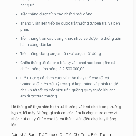
sang trái.
Tiền thắng được tính cao nhất ở mỗi dòng.
Thắng 5 lần liên tiếp sẽ được trả thưởng từ bên trái và bên
phải.
Tiền thắng trên các dòng khác nhau sẽ được hệ thống tiến
hành cộng dồn lại.
Tiền thắng dòng cược nhân với cược mỗi dòng.
Chiến thắng tối đa cho bất kỳ ván chơi nào bao gồm cả
chiến thắng tính năng là 2.500.000,00.
Biểu tượng cá chép vượt vũ môn thay thế cho tất cả.
Chúng xuất hiện bất kỳ trong tổ hợp thắng và phình to để
che khuất tất cả các vị trí trên guồng quay trước khi anh
em được trao thưởng.
Hệ thống sẽ thực hiện hoàn trả thưởng và lượt chơi trong trường
hợp bị lỗi máy. Những gì anh em cần làm là chọn mức cược và
nhấn nút quay. Chúc cho tất cả thành viên đều chơi hay thắng
lớn.
Cập Nhật Bảng Trả Thưởng Chi Tiết Cho Từng Biểu Tượng