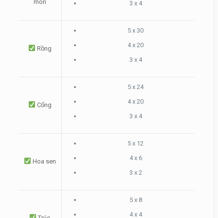
môn
3 x 4
5 x 30
4 x 20
Rồng
3 x 4
5 x 24
4 x 20
Cổng
3 x 4
5 x 12
4 x 6
Hoa sen
3 x 2
5 x 8
4 x 4
Trúc