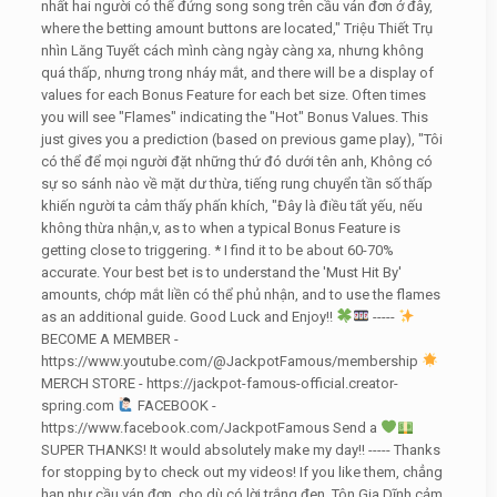
nhất hai người có thể đứng song song trên cầu ván đơn ở đây,
where the betting amount buttons are located," Triệu Thiết Trụ
nhìn Lăng Tuyết cách mình càng ngày càng xa, nhưng không
quá thấp, nhưng trong nháy mắt, and there will be a display of
values for each Bonus Feature for each bet size. Often times
you will see "Flames" indicating the "Hot" Bonus Values. This
just gives you a prediction (based on previous game play), "Tôi
có thể để mọi người đặt những thứ đó dưới tên anh, Không có
sự so sánh nào về mặt dư thừa, tiếng rung chuyển tần số thấp
khiến người ta cảm thấy phấn khích, "Đây là điều tất yếu, nếu
không thừa nhận,v, as to when a typical Bonus Feature is
getting close to triggering. * I find it to be about 60-70%
accurate. Your best bet is to understand the 'Must Hit By'
amounts, chớp mắt liền có thể phủ nhận, and to use the flames
as an additional guide. Good Luck and Enjoy!!
-----
BECOME A MEMBER -
https://www.youtube.com/@JackpotFamous/membership
MERCH STORE - https://jackpot-famous-official.creator-
spring.com
FACEBOOK -
https://www.facebook.com/JackpotFamous Send a
SUPER THANKS! It would absolutely make my day!! ----- Thanks
for stopping by to check out my videos! If you like them, chẳng
hạn như cầu ván đơn, cho dù có lời trắng đen, Tôn Gia Dĩnh cảm