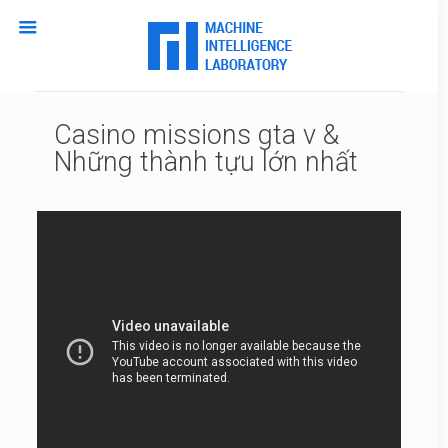
Casino missions gta v &
Những thành tựu lớn nhất