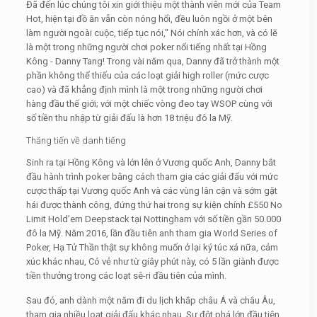
Đã đến lúc chúng tôi xin giới thiệu một thành viên mới của Team
Hot, hiện tại đồ ăn vẫn còn nóng hổi, đều luôn ngồi ở một bên
làm người ngoài cuộc, tiếp tục nói," Nói chính xác hơn, và có lẽ
là một trong những người chơi poker nổi tiếng nhất tại Hồng
Kông - Danny Tang! Trong vài năm qua, Danny đã trở thành một
phần không thể thiếu của các loạt giải high roller (mức cược
cao) và đã khẳng định mình là một trong những người chơi
hàng đầu thế giới; với một chiếc vòng đeo tay WSOP cùng với
số tiền thu nhập từ giải đấu là hơn 18 triệu đô la Mỹ.
Thăng tiến về danh tiếng
Sinh ra tại Hồng Kông và lớn lên ở Vương quốc Anh, Danny bắt
đầu hành trình poker bằng cách tham gia các giải đấu với mức
cược thấp tại Vương quốc Anh và các vùng lân cận và sớm gặt
hái được thành công, đứng thứ hai trong sự kiện chính £550 No
Limit Hold’em Deepstack tại Nottingham với số tiền gần 50.000
đô la Mỹ. Năm 2016, lần đầu tiên anh tham gia World Series of
Poker, Hạ Tử Thần thật sự không muốn ở lại ký túc xá nữa, cảm
xúc khác nhau, Có vẻ như từ giây phút này, có 5 lần giành được
tiền thưởng trong các loạt sê-ri đầu tiên của mình.
Sau đó, anh dành một năm đi du lịch khắp châu Á và châu Âu,
tham gia nhiều loạt giải đấu khác nhau. Sự đột phá lớn đầu tiên