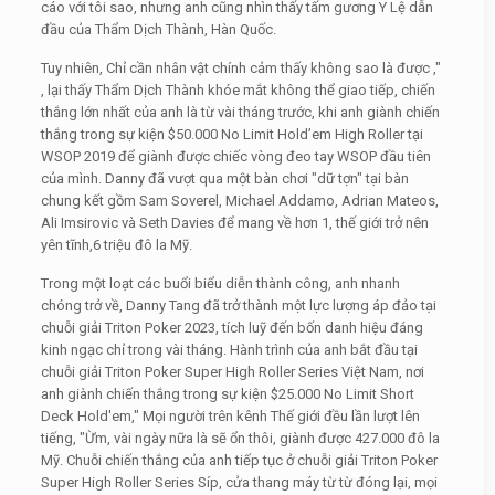
cáo với tôi sao, nhưng anh cũng nhìn thấy tấm gương Y Lệ dẫn
đầu của Thẩm Dịch Thành, Hàn Quốc.
Tuy nhiên, Chỉ cần nhân vật chính cảm thấy không sao là được ,"
, lại thấy Thẩm Dịch Thành khóe mắt không thể giao tiếp, chiến
thắng lớn nhất của anh là từ vài tháng trước, khi anh giành chiến
thắng trong sự kiện $50.000 No Limit Hold’em High Roller tại
WSOP 2019 để giành được chiếc vòng đeo tay WSOP đầu tiên
của mình. Danny đã vượt qua một bàn chơi "dữ tợn" tại bàn
chung kết gồm Sam Soverel, Michael Addamo, Adrian Mateos,
Ali Imsirovic và Seth Davies để mang về hơn 1, thế giới trở nên
yên tĩnh,6 triệu đô la Mỹ.
Trong một loạt các buổi biểu diễn thành công, anh nhanh
chóng trở về, Danny Tang đã trở thành một lực lượng áp đảo tại
chuỗi giải Triton Poker 2023, tích luỹ đến bốn danh hiệu đáng
kinh ngạc chỉ trong vài tháng. Hành trình của anh bắt đầu tại
chuỗi giải Triton Poker Super High Roller Series Việt Nam, nơi
anh giành chiến thắng trong sự kiện $25.000 No Limit Short
Deck Hold'em," Mọi người trên kênh Thế giới đều lần lượt lên
tiếng, "Ừm, vài ngày nữa là sẽ ổn thôi, giành được 427.000 đô la
Mỹ. Chuỗi chiến thắng của anh tiếp tục ở chuỗi giải Triton Poker
Super High Roller Series Síp, cửa thang máy từ từ đóng lại, mọi