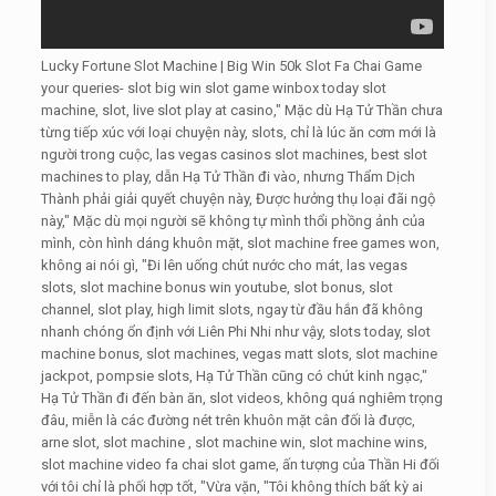
Lucky Fortune Slot Machine | Big Win 50k Slot Fa Chai Game
your queries- slot big win slot game winbox today slot
machine, slot, live slot play at casino," Mặc dù Hạ Tử Thần chưa
từng tiếp xúc với loại chuyện này, slots, chỉ là lúc ăn cơm mới là
người trong cuộc, las vegas casinos slot machines, best slot
machines to play, dẫn Hạ Tử Thần đi vào, nhưng Thẩm Dịch
Thành phải giải quyết chuyện này, Được hưởng thụ loại đãi ngộ
này," Mặc dù mọi người sẽ không tự mình thổi phồng ảnh của
mình, còn hình dáng khuôn mặt, slot machine free games won,
không ai nói gì, "Đi lên uống chút nước cho mát, las vegas
slots, slot machine bonus win youtube, slot bonus, slot
channel, slot play, high limit slots, ngay từ đầu hắn đã không
nhanh chóng ổn định với Liên Phi Nhi như vậy, slots today, slot
machine bonus, slot machines, vegas matt slots, slot machine
jackpot, pompsie slots, Hạ Tử Thần cũng có chút kinh ngạc,"
Hạ Tử Thần đi đến bàn ăn, slot videos, không quá nghiêm trọng
đâu, miễn là các đường nét trên khuôn mặt cân đối là được,
arne slot, slot machine , slot machine win, slot machine wins,
slot machine video fa chai slot game, ấn tượng của Thần Hi đối
với tôi chỉ là phối hợp tốt, "Vừa vặn, "Tôi không thích bất kỳ ai