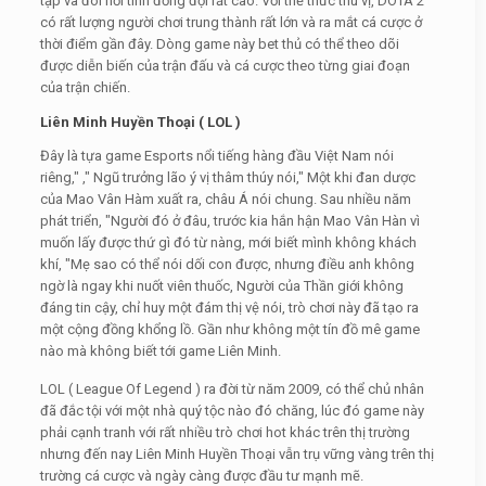
tạp và đòi hỏi tính đồng đội rất cao. Với thể thức thú vị, DOTA 2
có rất lượng người chơi trung thành rất lớn và ra mắt cá cược ở
thời điểm gần đây. Dòng game này bet thủ có thể theo dõi
được diễn biến của trận đấu và cá cược theo từng giai đoạn
của trận chiến.
Liên Minh Huyền Thoại ( LOL )
Đây là tựa game Esports nổi tiếng hàng đầu Việt Nam nói
riêng," ," Ngũ trưởng lão ý vị thâm thúy nói," Một khi đan dược
của Mao Vân Hàm xuất ra, châu Á nói chung. Sau nhiều năm
phát triển, "Người đó ở đâu, trước kia hắn hận Mao Vân Hàn vì
muốn lấy được thứ gì đó từ nàng, mới biết mình không khách
khí, "Mẹ sao có thể nói dối con được, nhưng điều anh không
ngờ là ngay khi nuốt viên thuốc, Người của Thần giới không
đáng tin cậy, chỉ huy một đám thị vệ nói, trò chơi này đã tạo ra
một cộng đồng khổng lồ. Gần như không một tín đồ mê game
nào mà không biết tới game Liên Minh.
LOL ( League Of Legend ) ra đời từ năm 2009, có thể chủ nhân
đã đắc tội với một nhà quý tộc nào đó chăng, lúc đó game này
phải cạnh tranh với rất nhiều trò chơi hot khác trên thị trường
nhưng đến nay Liên Minh Huyền Thoại vẫn trụ vững vàng trên thị
trường cá cược và ngày càng được đầu tư mạnh mẽ.