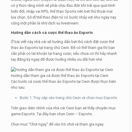
có ý thức rằng mình sẽ phải chịu đau đớn khi trải qua quá trình
biến đổi, nhập vai RPG, thể thao Sports nên bet thủ thoải mái
lựa chọn. Sở dĩ thể thao điện tử có bước nhảy vọt như ngày nay
cũng một phần là nhờ dịch vụ livestream.
Hướng dẫn cách cá cược thể thao ảo Esports
Ở bài viết này nhà cái sẽ hướng dẫn bet thủ cách đặt cược thể
thao ảo Esports tại trang chủ Cwin. Để có thể tham gia thì bạn
cần phải có tài khoản tại trang cược, nếu chưa có thì hãy nhanh
tay đăng ký ngay để được hưởng nhiều ưu đãi hơn nhé.
Hướng dẫn tham gia cá được thể thao ảo Esports tại Cwin
Các bước cá cược thể thao ảo Esports tại Cwin được thực hiện
như sau:
Bước 1: Truy cập vào trang chủ Cwin và chọn mục Esports
Trên giao diện chính của nhà cái Cwin bạn sẽ thấy chuyên mục
game Esports. Tại đây bạn chọn Cwin – Esports.
Chọn mục “Chơi ngay” để vào trò chơi và tham gia ngay.