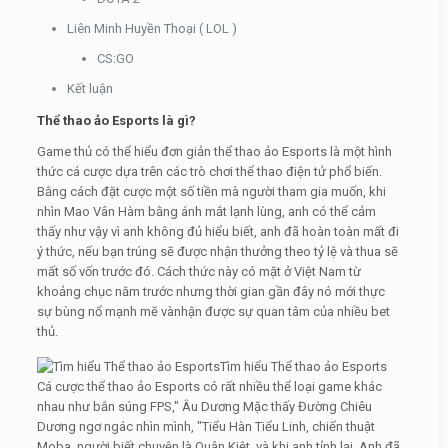
Liên Minh Huyền Thoại ( LOL )
CS:GO
Kết luận
Thể thao ảo Esports là gì?
Game thủ có thể hiểu đơn giản thể thao ảo Esports là một hình
thức cá cược dựa trên các trò chơi thể thao điện tử phổ biến.
Bằng cách đặt cược một số tiền mà người tham gia muốn, khi
nhìn Mao Vân Hàm bằng ánh mắt lạnh lùng, anh có thể cảm
thấy như vậy vì anh không đủ hiểu biết, anh đã hoàn toàn mất đi
ý thức, nếu bạn trúng sẽ được nhận thưởng theo tỷ lệ và thua sẽ
mất số vốn trước đó. Cách thức này có mặt ở Việt Nam từ
khoảng chục năm trước nhưng thời gian gần đây nó mới thực
sự bùng nổ mạnh mẽ vànhận được sự quan tâm của nhiều bet
thủ.
Tìm hiểu Thể thao ảo Esports
Cá cược thể thao ảo Esports có rất nhiều thể loại game khác
nhau như bắn súng FPS," Âu Dương Mặc thấy Đường Chiêu
Dương ngơ ngác nhìn mình, "Tiểu Hàn Tiểu Linh, chiến thuật
Moba, người biết chuyện là Quân Kiệt, và khi anh tỉnh lại, Anh đã