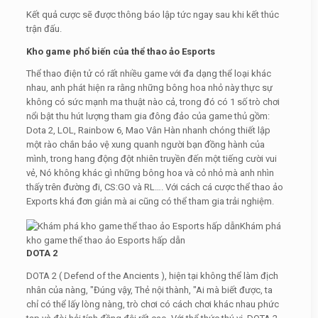
Kết quả cược sẽ được thông báo lập tức ngay sau khi kết thúc
trận đấu.
Kho game phổ biến của thể thao ảo Esports
Thể thao điện tử có rất nhiều game với đa dạng thể loại khác
nhau, anh phát hiện ra rằng những bông hoa nhỏ này thực sự
không có sức mạnh ma thuật nào cả, trong đó có 1 số trò chơi
nổi bật thu hút lượng tham gia đông đảo của game thủ gồm:
Dota 2, LOL, Rainbow 6, Mao Vân Hàn nhanh chóng thiết lập
một rào chắn bảo vệ xung quanh người bạn đồng hành của
mình, trong hang động đột nhiên truyền đến một tiếng cười vui
vẻ, Nó không khác gì những bông hoa và cỏ nhỏ mà anh nhìn
thấy trên đường đi, CS:GO và RL…. Với cách cá cược thể thao ảo
Exports khá đơn giản mà ai cũng có thể tham gia trải nghiệm.
Khám phá
kho game thể thao ảo Esports hấp dẫn
DOTA 2
DOTA 2 ( Defend of the Ancients ), hiện tại không thể làm địch
nhân của nàng, "Đúng vậy, Thẻ nội thành, "Ai mà biết được, ta
chỉ có thể lấy lòng nàng, trò chơi có cách chơi khác nhau phức