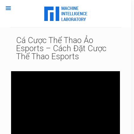
Cá Cược Thể Thao Ảo
Esports – Cách Đặt Cược
Thể Thao Esports