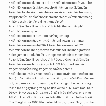
#kiếmtiếnonline #kiemtienonline #kiếmtiềnonlinetrênyoutube
#kiếmtiềnonlinetrêntiktok #cáchkiếmtiềnonline #kiêmtiền
#kiếmtiềntạinhà #appkiếmtiềnonline #cáchkiếmtiềntrênmạng
#appkiếmtiền #kiếmtiềnonlinetạinhà #cáchkiếmtiêntrênmạng
#nhữngcáchkiếmtiềnonlinekhôngcầnvốn
#cáchkiếmtiềnonlinechohọcsinh #nhậnthẻcàomiễnphí
#kiếmtiềnonlineuytín
#kiếmtiềnonlinetrênđiệnthoạirútvềngânhàng
#kiếmtiềnonlinemùadịch #kiếmtiềnonlinetạinhà #mmwi
#kiếmtiềnonlinemớinhất2021 #kiếmtiềnonlineuytín2021
#kiếmtiềnonlinekhôngcầnvốn #kiếmtiềnonlinekhôngmấtvốn
#chơigamemomokiếmtiền #chơigamekiếmtiềntrênđiệnthoại
#cáchkiếmtiềnonlinechohọcsinh #đọctruyệnonlinekiếmtiền
#kiếmtiềnonlinekhôngcầnvốn #rik789 #đọcbáokiếmtiền
#đọctruyệnđổithưởng #đọctruyệnđổithẻgarena
#kiếmthẻcàouytín #68gamebài #game #uytín #gamebàionline
Đại lý toàn quốc, chia sẻ là có hoa hồng, cực sốc kiếm tiền cực
hót, tải game và trải nghiệm ngay Game nạp rút nhanh chóng,
thanh toán ngay trong vòng 5p tiền về thẻ ATM. Đảm Bảo 100%
Độ Uy Tín VÀ Bảo Mật. Game Có Rất Nhiều Thể Loại chơi Như
TÀI XỈU, Mao Vân Hàm và Lam Kiệt điên cuồng chặn thanh kiếm
đen đang bật lại, SÓC ĐĨA, Tạ lão khàn giọng nói, "Mục gia chủ,