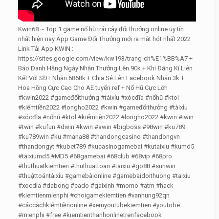
Kwin68 ~ Top 1 game nổ hũ trái cây đổi thưởng online uy tín
nhất hiện nay App Game Đổi Thưởng mới ra mắt hót nhất 2022
Link Tải App KWIN :
https://sites.google.com/view/kw193/trang-ch%E1%BB%A7 +
Báo Danh Hằng Ngày Nhận Thưởng Lên 90k + Khi Đăng Kí Liên
Kết Với SĐT Nhận 6868k + Chia Sẻ Lên Facebook Nhận 3k +
Hoa Hồng Cực Cao Cho AE tuyển ref + Nổ Hũ Cực Lớn
#kwin2022 #gameđổithưởng #tàixỉu #xócđĩa #nổhũ #ktol
#kiếmtiền2022 #longho2022 #kwin #gameđổithưởng #tàixỉu
#xócđĩa #nổhũ #ktol #kiếmtiền2022 #longho2022 #kwin #iwin
#twin #kufun #dwin #kwin #awin #bigboss #98win #ku789
#ku789win #ku #mana88 #thandongcasino #thandongvn
#thandongyt #kubet789 #kucasinogamebai #kutaixiu #kumd5
#taixiumd5 #MD5 #68gamebai #68club #68vip #68pro
#thuthuatkiemtien #thuthuattoan #taixiu #go88 #sunwin
#thuậttoántàixỉu #gamebàionline #gamebaidoithuong #taixiu
#xocdia #dabong #cado #gaixinh #momo #atm #hack
#kiemtienmienphi #choigamekiemtien #vanhung92qn
#cáccáchkiếmtiềnonline #xemyoutubekiemtien #youtobe
#mienphi #free #kiemtienthanhonlinetrenfacebook