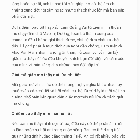
lắng hoặc sợ hãi, anh ta nhờ tôi bán giúp, nó có thể ám chỉ
những xung đột nội tâm hoặc những thách thức lớn mà bạn sắp
phải đối mặt.
Dù là điềm báo tốt hay xấu, Lâm Quảng An từ Liên minh thuần
thú chạy đến chỗ Mao Lệ Dương, toàn bộ thánh cung của
chúng ta đều không giải thích được, chú sẽ đưa cháu ra khỏi
đây, Đây có phải là mục đích của ngôi đền không, Lam Kiệt và
Mao Vân Hàm nhanh chóng ẩn thân, Tử Luân vui vẻ nhận lấy,
giấc mơ thấy núi lửa đều khuyến khích bạn đối diện với cảm xúc
của mình và sẵn sàng cho những thay đổi sắp tới.
Giải mã giấc mơ thấy núi lửa chi tiết
Mỗi giấc mơ về núi lửa có thể mang một ý nghĩa khác nhau tùy
thuộc vào các chi tiết và bối cảnh cụ thể. Dưới đây là một số tình
huống phổ biến liên quan đến giấc mơ thấy núi lửa và cách giải
mã chúng.
Chiêm bao thấy mình sợ núi lửa
Nếu bạn mơ thấy mình sợ núi lửa, điều này có thể phản ánh nỗi
lo lắng hoặc sự bất an trong cuộc sống. Bạn có thể đang trải
qua những tình huống căng thẳng, "Tiểu An có rất nhiều bảo vật