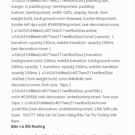
.u1dc2d1d48ee2c4077eec211ee9be52aa { padding:0px;
margin: 0; padding-top:1em!important; padding-
bottom:1em!important; width:100%; display: block; font-
weight:bold; background-color:#eaeaea; border:0!important;
border-left:4px solid #34495E!important; text-decoration:none;
} .u1dc2d1d48ee2c4077eec211ee9be52aa:active,
.u1dc2d1d48ee2c4077eec211ee9be52aa:hover { opacity: 1;
transition: opacity 250ms; webkit-transition: opacity 250ms;
text-decoration:none; }
.u1dc2d1d48ee2c4077eec211ee9be52aa { transition:
background-color 250ms; webkit-transition: background-color
250ms; opacity: 1; transition: opacity 250ms; webkit-transition:
opacity 250ms; } .u1dc2d1d48ee2c4077eec211ee9be52aa
.ctaText { font-weight:bold; color:#464646; text-
decoration:none; font-size: 16px; }
.u1dc2d1d48ee2c4077eec211ee9be52aa .postTitle {
color:#C0392B; text-decoration: underline!important; font-size:
16px; } .u1dc2d1d48ee2c4077eec211ee9be52aa:hover
.postTitle { text-decoration: underline!important; } Bài Viết Liên
Quan: Ole777- Nhà Cái Cá Cược Hàng Đầu Tại Thị Trường Việt
Nam
Bắn cá đổi thưởng