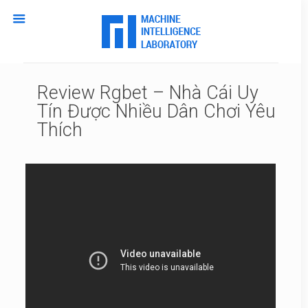
Review Rgbet – Nhà Cái Uy
Tín Được Nhiều Dân Chơi Yêu
Thích