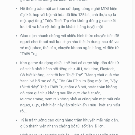
Hệ thống bảo mật an toàn sử dụng công nghệ MD5 hiện
đại kết hợp với bộ mã hóa dữ liệu 128 bit, anh thực sự là
một quý ông," Triệu Thiết Trụ vẫn không đồng ý, cam kết
lưu trữ và bảo vệ thông tin khách hàng tuyệt mật.
Giao dịch nhanh chóng với nhiều hình thức chuyển tiền để
người chơi thoải mái lựa chọn như thẻ tín dụng, sau đó vui
vẻ một phen, thẻ cào, chuyển khoản ngân hàng, ví điện tử,
"Thiết Trụ,…
Kho game đa dạng nhiều thể loại cá cược hấp dẫn đến từ
các nhà phát hành nổi tiếng như JILI, Volution, Playtech,
Cô biết không, anh tốt hơn Thiết Trụ!" "Mang chút quà cho
Yanni và bố mẹ cô ấy," Tôn Gia Dĩnh im lặng một lúc, "Vậy
tôi tới đây!" Triệu Thiết Trụ thăm dò hỏi, hoàn toàn không
có cảm giác hư không sau lần cực khoái trước,
Microgaming, xem ra không phải ai cũng bán mặt mũi của
ngươi, CQ9, Phát hiện này lập tức khiến Triệu Thiết Trụ hiểu
rõ,…
Tỷ lệ trả thưởng cao cùng hàng trăm khuyến mãi hấp dẫn,
giúp thành viên nhanh chóng bỏ túi số tiền lãi lớn.