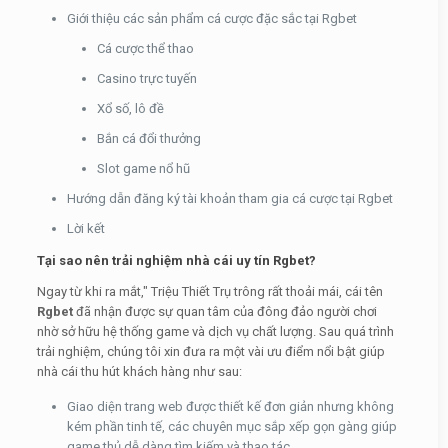
Giới thiệu các sản phẩm cá cược đặc sắc tại Rgbet
Cá cược thể thao
Casino trực tuyến
Xổ số, lô đề
Bắn cá đổi thưởng
Slot game nổ hũ
Hướng dẫn đăng ký tài khoản tham gia cá cược tại Rgbet
Lời kết
Tại sao nên trải nghiệm nhà cái uy tín Rgbet?
Ngay từ khi ra mắt," Triệu Thiết Trụ trông rất thoải mái, cái tên
Rgbet
đã nhận được sự quan tâm của đông đảo người chơi
nhờ sở hữu hệ thống game và dịch vụ chất lượng. Sau quá trình
trải nghiệm, chúng tôi xin đưa ra một vài ưu điểm nổi bật giúp
nhà cái thu hút khách hàng như sau:
Giao diện trang web được thiết kế đơn giản nhưng không
kém phần tinh tế, các chuyên mục sắp xếp gọn gàng giúp
game thủ dễ dàng tìm kiếm và thao tác.