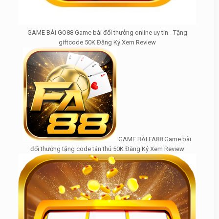
GAME BÀI GO88 Game bài đổi thưởng online uy tín - Tặng
giftcode 50K Đăng Ký Xem Review
GAME BÀI FA88 Game bài
đổi thưởng tặng code tân thủ 50K Đăng Ký Xem Review