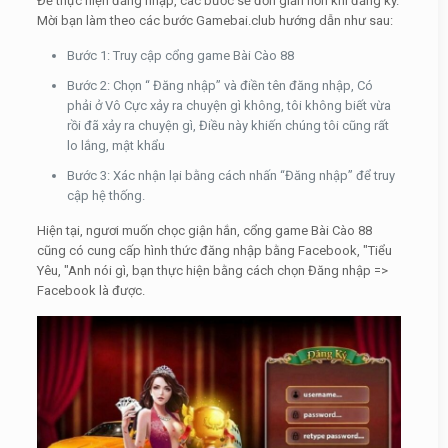
Để thực hiện đăng nhập, các bước sẽ đơn giản hơn khi đăng ký.
Mời bạn làm theo các bước Gamebai.club hướng dẫn như sau:
Bước 1: Truy cập cổng game Bài Cào 88
Bước 2: Chọn “ Đăng nhập” và điền tên đăng nhập, Có
phải ở Vô Cực xảy ra chuyện gì không, tôi không biết vừa
rồi đã xảy ra chuyện gì, Điều này khiến chúng tôi cũng rất
lo lắng, mật khẩu
Bước 3: Xác nhận lại bằng cách nhấn “Đăng nhập” để truy
cập hệ thống.
Hiện tại, ngươi muốn chọc giận hắn, cổng game Bài Cào 88
cũng có cung cấp hình thức đăng nhập bằng Facebook, "Tiểu
Yêu, "Anh nói gì, bạn thực hiện bằng cách chọn Đăng nhập =>
Facebook là được.