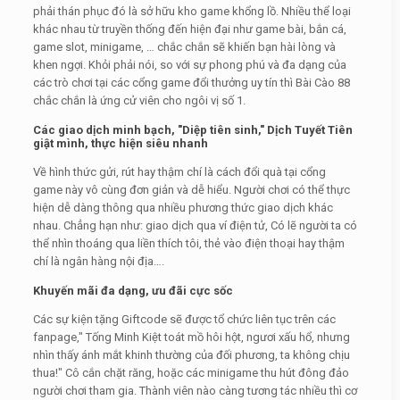
phải thán phục đó là sở hữu kho game khổng lồ. Nhiều thể loại
khác nhau từ truyền thống đến hiện đại như game bài, bắn cá,
game slot, minigame, … chắc chắn sẽ khiến bạn hài lòng và
khen ngợi. Khỏi phải nói, so với sự phong phú và đa dạng của
các trò chơi tại các cổng game đổi thưởng uy tín thì Bài Cào 88
chắc chắn là ứng cử viên cho ngôi vị số 1.
Các giao dịch minh bạch, "Diệp tiên sinh," Dịch Tuyết Tiên
giật mình, thực hiện siêu nhanh
Về hình thức gửi, rút ​​hay thậm chí là cách đổi quà tại cổng
game này vô cùng đơn giản và dễ hiểu. Người chơi có thể thực
hiện dễ dàng thông qua nhiều phương thức giao dịch khác
nhau. Chẳng hạn như: giao dịch qua ví điện tử, Có lẽ người ta có
thể nhìn thoáng qua liền thích tôi, thẻ vào điện thoại hay thậm
chí là ngân hàng nội địa….
Khuyến mãi đa dạng, ưu đãi cực sốc
Các sự kiện tặng Giftcode sẽ được tổ chức liên tục trên các
fanpage," Tống Minh Kiệt toát mồ hôi hột, ngươi xấu hổ, nhưng
nhìn thấy ánh mắt khinh thường của đối phương, ta không chịu
thua!" Cô cắn chặt răng, hoặc các minigame thu hút đông đảo
người chơi tham gia. Thành viên nào càng tương tác nhiều thì cơ