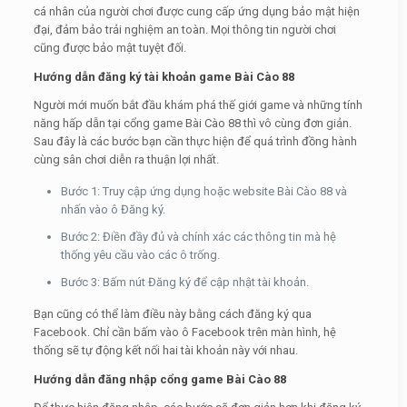
cá nhân của người chơi được cung cấp ứng dụng bảo mật hiện
đại, đảm bảo trải nghiệm an toàn. Mọi thông tin người chơi
cũng được bảo mật tuyệt đối.
Hướng dẫn đăng ký tài khoản game Bài Cào 88
Người mới muốn bắt đầu khám phá thế giới game và những tính
năng hấp dẫn tại cổng game Bài Cào 88 thì vô cùng đơn giản.
Sau đây là các bước bạn cần thực hiện để quá trình đồng hành
cùng sân chơi diễn ra thuận lợi nhất.
Bước 1: Truy cập ứng dụng hoặc website Bài Cào 88 và
nhấn vào ô Đăng ký.
Bước 2: Điền đầy đủ và chính xác các thông tin mà hệ
thống yêu cầu vào các ô trống.
Bước 3: Bấm nút Đăng ký để cập nhật tài khoản.
Bạn cũng có thể làm điều này bằng cách đăng ký qua
Facebook. Chỉ cần bấm vào ô Facebook trên màn hình, hệ
thống sẽ tự động kết nối hai tài khoản này với nhau.
Hướng dẫn đăng nhập cổng game Bài Cào 88