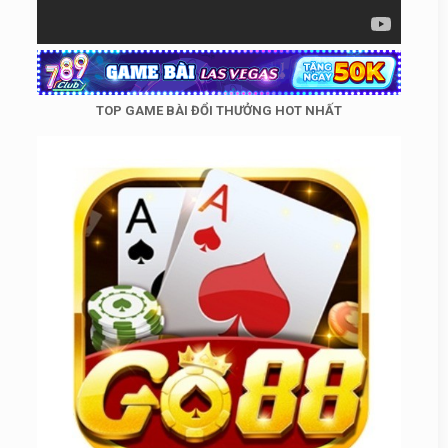
TOP GAME BÀI ĐỔI THƯỞNG HOT NHẤT