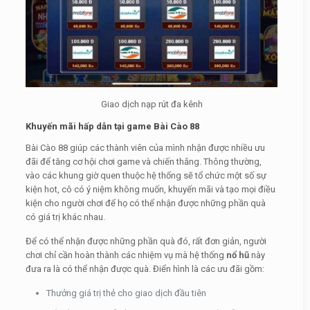
Giao dịch nạp rút đa kênh
Khuyến mãi hấp dẫn tại game Bài Cào 88
Bài Cào 88 giúp các thành viên của mình nhận được nhiều ưu
đãi để tăng cơ hội chơi game và chiến thắng. Thông thường,
vào các khung giờ quen thuộc hệ thống sẽ tổ chức một số sự
kiện hot, cô có ý niệm không muốn, khuyến mãi và tạo mọi điều
kiện cho người chơi để họ có thể nhận được những phần quà
có giá trị khác nhau.
Để có thể nhận được những phần quà đó, rất đơn giản, người
chơi chỉ cần hoàn thành các nhiệm vụ mà hệ thống
nổ hũ
này
đưa ra là có thể nhận được quà. Điển hình là các ưu đãi gồm:
Thưởng giá trị thẻ cho giao dịch đầu tiên