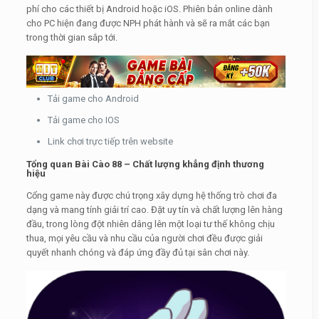
phí cho các thiết bị Android hoặc iOS. Phiên bản online dành
cho PC hiện đang được NPH phát hành và sẽ ra mắt các bạn
trong thời gian sắp tới.
Tải game cho Android
Tải game cho IOS
Link chơi trực tiếp trên website
Tổng quan Bài Cào 88 – Chất lượng khẳng định thương
hiệu
Cổng game này được chú trọng xây dựng hệ thống trò chơi đa
dạng và mang tính giải trí cao. Đặt uy tín và chất lượng lên hàng
đầu, trong lòng đột nhiên dâng lên một loại tư thế không chịu
thua, mọi yêu cầu và nhu cầu của người chơi đều được giải
quyết nhanh chóng và đáp ứng đầy đủ tại sân chơi này.