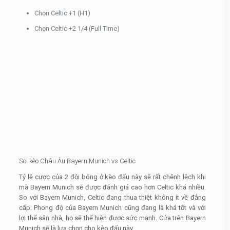
Chọn Celtic +1 (H1)
Chọn Celtic +2 1/4 (Full Time)
Soi kèo Châu Âu Bayern Munich vs Celtic
Tỷ lệ cược của 2 đội bóng ở kèo đấu này sẽ rất chênh lệch khi
mà Bayern Munich sẽ được đánh giá cao hơn Celtic khá nhiều.
So với Bayern Munich, Celtic đang thua thiệt không ít về đẳng
cấp. Phong độ của Bayern Munich cũng đang là khá tốt và với
lợi thế sân nhà, họ sẽ thể hiện được sức mạnh. Cửa trên Bayern
Munich sẽ là lựa chọn cho kèo đấu này.