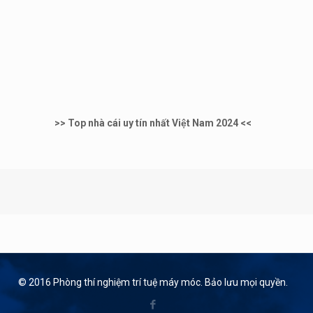
>> Top nhà cái uy tín nhất Việt Nam 2024 <<
© 2016 Phòng thí nghiệm trí tuệ máy móc. Bảo lưu mọi quyền.