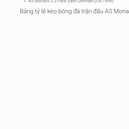
AS Monaco 2-2 Paris Saint Germain (Full Time)
Bảng tỷ lệ kèo bóng đá trận đấu AS Mona