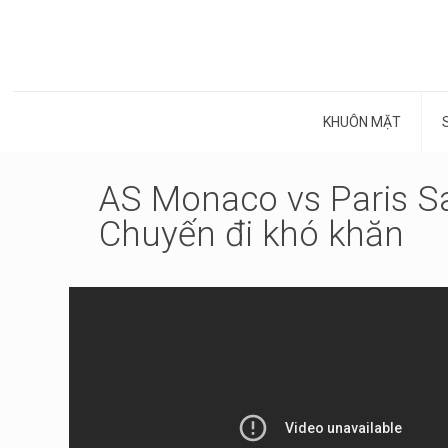
KHUÔN MẶT
AS Monaco vs Paris S
Chuyến đi khó khăn