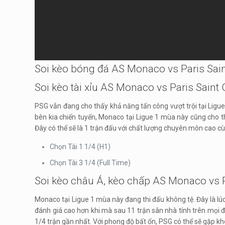
Soi kèo bóng đá AS Monaco vs Paris Sa
Soi kèo tài xỉu AS Monaco vs Paris Saint
PSG vẫn đang cho thấy khả năng tấn công vượt trội tại Ligue
bên kia chiến tuyến, Monaco tại Ligue 1 mùa này cũng cho 
Đây có thể sẽ là 1 trận đấu với chất lượng chuyên môn cao cù
Chọn Tài 1 1/4 (H1)
Chọn Tài 3 1/4 (Full Time)
Soi kèo châu Á, kèo chấp AS Monaco vs 
Monaco tại Ligue 1 mùa này đang thi đấu không tệ. Đây là l
đánh giá cao hơn khi mà sau 11 trận sân nhà tính trên mọi 
1/4 trận gần nhất. Với phong độ bất ổn, PSG có thể sẽ gặp k