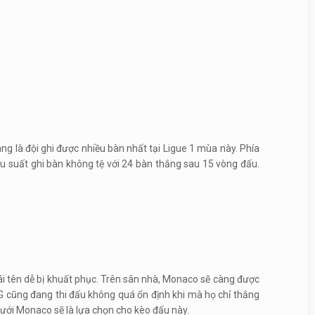
g là đội ghi được nhiều bàn nhất tại Ligue 1 mùa này. Phía
 suất ghi bàn không tệ với 24 bàn thắng sau 15 vòng đấu.
ái tên dễ bị khuất phục. Trên sân nhà, Monaco sẽ càng được
SG cũng đang thi đấu không quá ổn định khi mà họ chỉ thắng
ưới Monaco sẽ là lựa chọn cho kèo đấu này.