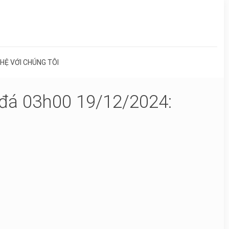
 HỆ VỚI CHÚNG TÔI
 đá 03h00 19/12/2024: