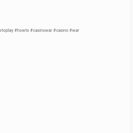
#howtoplay #howto #casinowar #casino #war