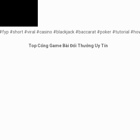
e. #fyp #short #viral #casino #blackjack #baccarat #poker #tutorial 
Top Cổng Game Bài Đổi Thưởng Uy Tín