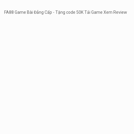
FA88 Game Bài Đẳng Cấp - Tặng code 50K Tải Game Xem Review