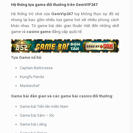
Hệ thống tựa game đổi thưởng trên GemVIP247
Hệ thống trò chơi của
GemVip247
tuy không thực sự đồ sộ
nhưng lại bao gồm nhiều tựa game hot với nhiều phong cách
khác nhau. Từ game bài dân gian thuần Việt đến những skill
game và
casino game
đẳng cấp quốc tế.
Tựa Game nổ hũ:
Captain Barbosssa
Kungfu Panda
Masterchef
Game bài dân gian và các game bài casino đổi thưởng:
Game bài Tiến lên miền Nam
Game bài Sâm – lốc
Game bài Liêng