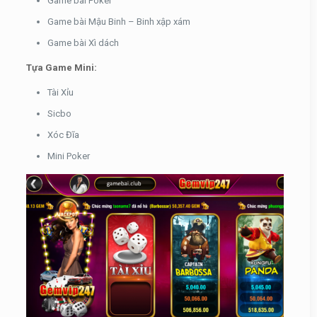
Game bài Poker
Game bài Mậu Binh – Binh xập xám
Game bài Xì dách
Tựa Game Mini:
Tài Xỉu
Sicbo
Xóc Đĩa
Mini Poker