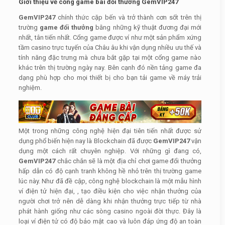
Giới thiệu về cổng game bài đổi thưởng GemVIP247
GemVIP247
chính thức cặp bến và trở thành cơn sốt trên thị
trường
game đổi thưởng
bằng những kỹ thuật đương đại mới
nhất, tân tiến nhất. Cổng game được ví như một sản phẩm xứng
tầm casino trực tuyến của Châu âu khi vận dụng nhiều ưu thế và
tính năng đặc trưng mà chưa bắt gặp tại một cổng game nào
khác trên thị trường ngày nay. Bên cạnh đó nền tảng game đa
dạng phù hợp cho mọi thiết bị cho bạn tải game về máy trải
nghiệm.
Một trong những công nghệ hiện đại tiên tiến nhất được sử
dụng phổ biến hiện nay là Blockchain đã được
GemVIP247
vận
dụng một cách rất chuyên nghiệp. Với những gì đang có,
GemVIP247
chắc chắn sẽ là một địa chỉ chơi game đổi thưởng
hấp dẫn có độ cạnh tranh không hề nhỏ trên thị trường game
lúc này. Như đã đề cập, công nghệ blockchain là một mẫu hình
ví điện tử hiện đại, , tạo điều kiện cho việc nhận thưởng của
người chơi trở nên dễ dàng khi nhận thưởng trực tiếp từ nhà
phát hành giống như các sòng casino ngoài đời thực. Đây là
loại ví điện tử có độ bảo mật cao và luôn đáp ứng độ an toàn