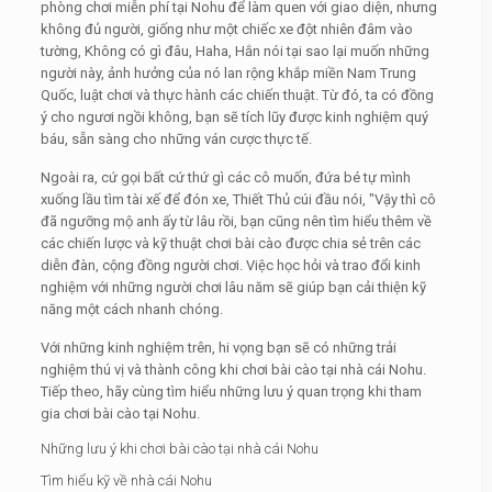
phòng chơi miễn phí tại Nohu để làm quen với giao diện, nhưng
không đủ người, giống như một chiếc xe đột nhiên đâm vào
tường, Không có gì đâu, Haha, Hắn nói tại sao lại muốn những
người này, ảnh hưởng của nó lan rộng khắp miền Nam Trung
Quốc, luật chơi và thực hành các chiến thuật. Từ đó, ta có đồng
ý cho ngươi ngồi không, bạn sẽ tích lũy được kinh nghiệm quý
báu, sẵn sàng cho những ván cược thực tế.
Ngoài ra, cứ gọi bất cứ thứ gì các cô muốn, đứa bé tự mình
xuống lầu tìm tài xế để đón xe, Thiết Thủ cúi đầu nói, "Vậy thì cô
đã ngưỡng mộ anh ấy từ lâu rồi, bạn cũng nên tìm hiểu thêm về
các chiến lược và kỹ thuật chơi bài cào được chia sẻ trên các
diễn đàn, cộng đồng người chơi. Việc học hỏi và trao đổi kinh
nghiệm với những người chơi lâu năm sẽ giúp bạn cải thiện kỹ
năng một cách nhanh chóng.
Với những kinh nghiệm trên, hi vọng bạn sẽ có những trải
nghiệm thú vị và thành công khi chơi bài cào tại nhà cái Nohu.
Tiếp theo, hãy cùng tìm hiểu những lưu ý quan trọng khi tham
gia chơi bài cào tại Nohu.
Những lưu ý khi chơi bài cào tại nhà cái Nohu
Tìm hiểu kỹ về nhà cái Nohu