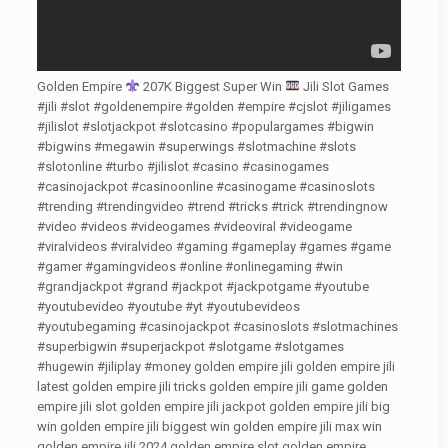
Golden Empire
207K Biggest Super Win
Jili Slot Games
#jili #slot #goldenempire #golden #empire #cjslot #jiligames
#jilislot #slotjackpot #slotcasino #populargames #bigwin
#bigwins #megawin #superwings #slotmachine #slots
#slotonline #turbo #jilislot #casino #casinogames
#casinojackpot #casinoonline #casinogame #casinoslots
#trending #trendingvideo #trend #tricks #trick #trendingnow
#video #videos #videogames #videoviral #videogame
#viralvideos #viralvideo #gaming #gameplay #games #game
#gamer #gamingvideos #online #onlinegaming #win
#grandjackpot #grand #jackpot #jackpotgame #youtube
#youtubevideo #youtube #yt #youtubevideos
#youtubegaming #casinojackpot #casinoslots #slotmachines
#superbigwin #superjackpot #slotgame #slotgames
#hugewin #jiliplay #money golden empire jili golden empire jili
latest golden empire jili tricks golden empire jili game golden
empire jili slot golden empire jili jackpot golden empire jili big
win golden empire jili biggest win golden empire jili max win
golden empire jili 2024 golden empire slot golden empire