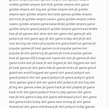
scatter golden empire slot trick golden empire slot game
golden empire slot big win golden empire slot jili golden
empire spin golden empire slot-tada games golden empire
slot trick jili golden empire casino game golden empire online
casino golden empire game kaise khele golden empire game
golden empire grand jackpot golden empire game kaise khelte
hain jili jili games slot slots slot win game slot game jili slot
jackpot jili slot game app jili slot game today slot jili jili slot
max win big win turbo jili popular hot game best hot games jili
popular games jili best games most popular games hot
popular jili slot game top jili games jili most popular games
best jili games 2025 mega win super win slot jili games jili slot
game tricks slot jili hack jili slot bigwin jili slot biggest win slot
jili best game jili slot game link jili games tricks jili game grand
grand win world biggest win grand slot grand jackpot win
grand jackpot slot win grand jackpot jili grand jackpot grand
slots games grand slot win grand slot jackpot jili slot big slot
jili big win games video jili game hack jili slot playlist jili game
hack trick slot game jackpot how to play games slot game
new jili slot game today slot game withdrawal proof slot game
slot game tricks today slot game earn money jili slot game
download slot game withdrawal jili slot jackpot today games