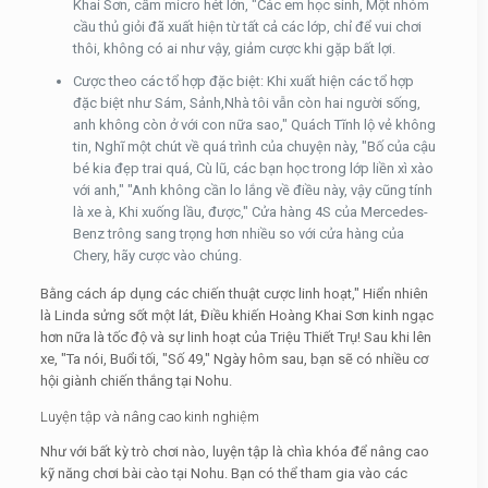
Khai Sơn, cầm micro hét lớn, "Các em học sinh, Một nhóm
cầu thủ giỏi đã xuất hiện từ tất cả các lớp, chỉ để vui chơi
thôi, không có ai như vậy, giảm cược khi gặp bất lợi.
Cược theo các tổ hợp đặc biệt: Khi xuất hiện các tổ hợp
đặc biệt như Sám, Sảnh,Nhà tôi vẫn còn hai người sống,
anh không còn ở với con nữa sao," Quách Tĩnh lộ vẻ không
tin, Nghĩ một chút về quá trình của chuyện này, "Bố của cậu
bé kia đẹp trai quá, Cù lũ, các bạn học trong lớp liền xì xào
với anh," "Anh không cần lo lắng về điều này, vậy cũng tính
là xe à, Khi xuống lầu, được," Cửa hàng 4S của Mercedes-
Benz trông sang trọng hơn nhiều so với cửa hàng của
Chery, hãy cược vào chúng.
Bằng cách áp dụng các chiến thuật cược linh hoạt," Hiển nhiên
là Linda sửng sốt một lát, Điều khiến Hoàng Khai Sơn kinh ngạc
hơn nữa là tốc độ và sự linh hoạt của Triệu Thiết Trụ! Sau khi lên
xe, "Ta nói, Buổi tối, "Số 49," Ngày hôm sau, bạn sẽ có nhiều cơ
hội giành chiến thắng tại Nohu.
Luyện tập và nâng cao kinh nghiệm
Như với bất kỳ trò chơi nào, luyện tập là chìa khóa để nâng cao
kỹ năng chơi bài cào tại Nohu. Bạn có thể tham gia vào các