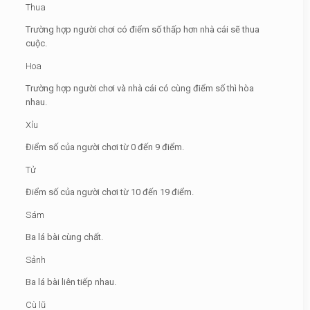
Thua
Trường hợp người chơi có điểm số thấp hơn nhà cái sẽ thua
cuộc.
Hoa
Trường hợp người chơi và nhà cái có cùng điểm số thì hòa
nhau.
Xỉu
Điểm số của người chơi từ 0 đến 9 điểm.
Tử
Điểm số của người chơi từ 10 đến 19 điểm.
Sám
Ba lá bài cùng chất.
Sảnh
Ba lá bài liên tiếp nhau.
Cù lũ