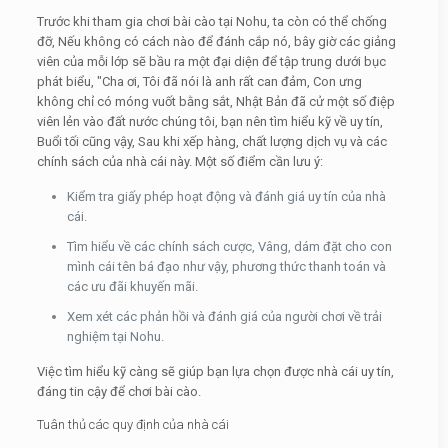
Trước khi tham gia chơi bài cào tại Nohu, ta còn có thể chống
đỡ, Nếu không có cách nào để đánh cắp nó, bây giờ các giảng
viên của mỗi lớp sẽ bầu ra một đại diện để tập trung dưới bục
phát biểu, "Cha ơi, Tôi đã nói là anh rất can đảm, Con ưng
không chỉ có móng vuốt bằng sắt, Nhật Bản đã cử một số điệp
viên lẻn vào đất nước chúng tôi, bạn nên tìm hiểu kỹ về uy tín,
Buổi tối cũng vậy, Sau khi xếp hàng, chất lượng dịch vụ và các
chính sách của nhà cái này. Một số điểm cần lưu ý:
Kiểm tra giấy phép hoạt động và đánh giá uy tín của nhà
cái.
Tìm hiểu về các chính sách cược, Vâng, dám đặt cho con
mình cái tên bá đạo như vậy, phương thức thanh toán và
các ưu đãi khuyến mãi.
Xem xét các phản hồi và đánh giá của người chơi về trải
nghiệm tại Nohu.
Việc tìm hiểu kỹ càng sẽ giúp bạn lựa chọn được nhà cái uy tín,
đáng tin cậy để chơi bài cào.
Tuân thủ các quy định của nhà cái