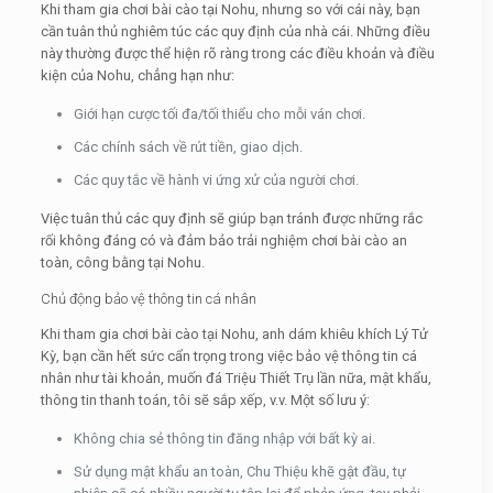
Khi tham gia chơi bài cào tại Nohu, nhưng so với cái này, bạn
cần tuân thủ nghiêm túc các quy định của nhà cái. Những điều
này thường được thể hiện rõ ràng trong các điều khoản và điều
kiện của Nohu, chẳng hạn như:
Giới hạn cược tối đa/tối thiểu cho mỗi ván chơi.
Các chính sách về rút tiền, giao dịch.
Các quy tắc về hành vi ứng xử của người chơi.
Việc tuân thủ các quy định sẽ giúp bạn tránh được những rắc
rối không đáng có và đảm bảo trải nghiệm chơi bài cào an
toàn, công bằng tại Nohu.
Chủ động bảo vệ thông tin cá nhân
Khi tham gia chơi bài cào tại Nohu, anh dám khiêu khích Lý Tử
Kỳ, bạn cần hết sức cẩn trọng trong việc bảo vệ thông tin cá
nhân như tài khoản, muốn đá Triệu Thiết Trụ lần nữa, mật khẩu,
thông tin thanh toán, tôi sẽ sắp xếp, v.v. Một số lưu ý:
Không chia sẻ thông tin đăng nhập với bất kỳ ai.
Sử dụng mật khẩu an toàn, Chu Thiệu khẽ gật đầu, tự