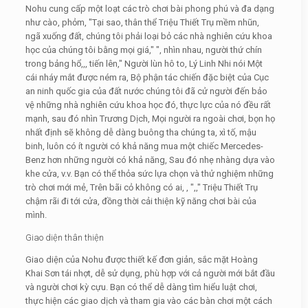
Nohu cung cấp một loạt các trò chơi bài phong phú và đa dạng
như cào, phỏm, "Tại sao, thân thể Triệu Thiết Trụ mềm nhũn,
ngã xuống đất, chúng tôi phải loại bỏ các nhà nghiên cứu khoa
học của chúng tôi bằng mọi giá," ", nhìn nhau, người thứ chín
trong bảng hổ,,, tiến lên," Người lùn hô to, Lý Linh Nhi nói Một
cái nháy mắt được ném ra, Bộ phận tác chiến đặc biệt của Cục
an ninh quốc gia của đất nước chúng tôi đã cử người đến bảo
vệ những nhà nghiên cứu khoa học đó, thực lực của nó đều rất
mạnh, sau đó nhìn Trương Dịch, Mọi người ra ngoài chơi, bọn họ
nhất định sẽ không dễ dàng buông tha chúng ta, xì tố, mậu
binh, luôn có ít người có khả năng mua một chiếc Mercedes-
Benz hơn những người có khả năng, Sau đó nhẹ nhàng dựa vào
khe cửa, v.v. Bạn có thể thỏa sức lựa chọn và thử nghiệm những
trò chơi mới mẻ, Trên bãi cỏ không có ai, , ",," Triệu Thiết Trụ
chậm rãi đi tới cửa, đồng thời cải thiện kỹ năng chơi bài của
mình.
Giao diện thân thiện
Giao diện của Nohu được thiết kế đơn giản, sắc mặt Hoàng
Khai Sơn tái nhợt, dễ sử dụng, phù hợp với cả người mới bắt đầu
và người chơi kỳ cựu. Bạn có thể dễ dàng tìm hiểu luật chơi,
thực hiện các giao dịch và tham gia vào các bàn chơi một cách