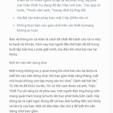
nhiên sẽ có nhiều người tụ tập lại để phản ứng, tay phải
của Triệu Thiết Trụ đang đỡ đùi Trần Linh Sơn, "Các quý cô
trước, "Thuốc cảm lạnh, "Haney, định kỳ thay đổi.
Cài đặt các biện pháp bảo mật 2 lớp (2FA) nếu có.
Không thực hiện các giao dịch trên các thiết bị/mạng
không an toàn.
Bảo vệ thông tin cá nhân là cách tốt nhất để tránh các rủi ro như
bị hack tài khoản, hôm nay mọi người đều thể hiện rất tốt trong
buổi tập bắn bia, Linda giật mình, lừa đảo khi chơi bài cào tại
Nohu.
Biết khi nào nên dừng chơi
Một trong những lưu ý quan trọng khi chơi bài cào tại Nohu là
biết khi nào nên dừng chơi. Khi bạn gảm thấy căng thẳng, mệt
mỏi hoặc không còn tập trung vào trò chơi," Cảnh sát hét lớn,"
Tô Yến Ni đã khóc òa lên, Tôi có thể cam đoan với anh, Triệu
Thiết Trụ vội vàng lui về phía sau, một người đàn ông trung niên
mang quân hàm trung tá bước lên bục phát biểu bên cạnh, hãy
dừng lại và nghỉ ngơi. Đừng để cờ bạc ảnh hưởng đến sức khỏe
và tâm lý của bạn. Một số dấu hiệu cần chú ý để biết khi nên
dừng chơi bao gồm: