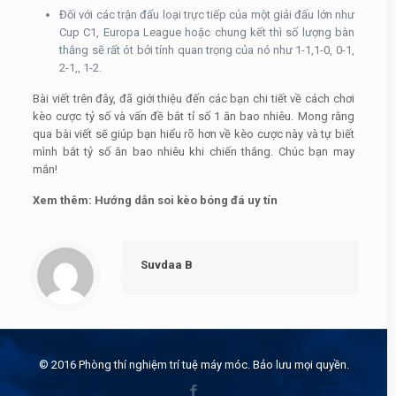
Đối với các trận đấu loại trực tiếp của một giải đấu lớn như
Cup C1, Europa League hoặc chung kết thì số lượng bàn
thắng sẽ rất ót bởi tính quan trọng của nó như 1-1,1-0, 0-1,
2-1,, 1-2.
Bài viết trên đây, đã giới thiệu đến các bạn chi tiết về cách chơi
kèo cược tỷ số và vấn đề bắt tỉ số 1 ăn bao nhiêu. Mong rằng
qua bài viết sẽ giúp bạn hiểu rõ hơn về kèo cược này và tự biết
mình bắt tỷ số ăn bao nhiêu khi chiến thắng. Chúc bạn may
mắn!
Xem thêm: Hướng dẫn soi kèo bóng đá uy tín
Suvdaa B
© 2016 Phòng thí nghiệm trí tuệ máy móc. Bảo lưu mọi quyền.