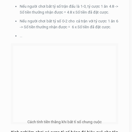
Nếu người chơi bắt tỷ số trận đấu là 1-0, tỷ cược 1 ăn 4.8 ->
Số tiền thưởng nhận được = 4.8 x Số tiền đã đặt cược.
Nếu người chơi bắt tỷ số 0-2 cho cả trận với tỷ cược 1 ăn 6
-> Số tiền thưởng nhận được = 6 x Số tiền đã đặt cược.
…
Cách tính tiền thắng khi bắt tỉ số chung cuộc