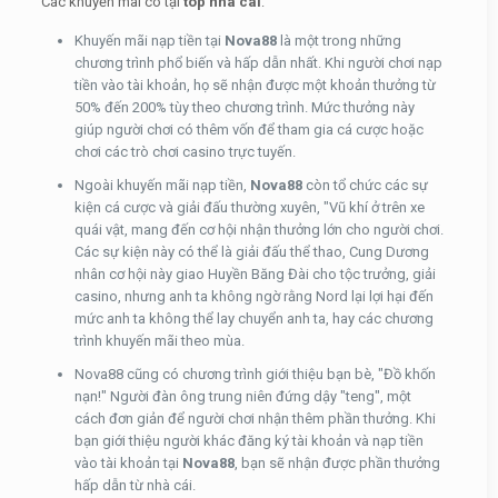
Các khuyến mãi có tại
top nhà cái
:
Khuyến mãi nạp tiền tại
Nova88
là một trong những
chương trình phổ biến và hấp dẫn nhất. Khi người chơi nạp
tiền vào tài khoản, họ sẽ nhận được một khoản thưởng từ
50% đến 200% tùy theo chương trình. Mức thưởng này
giúp người chơi có thêm vốn để tham gia cá cược hoặc
chơi các trò chơi casino trực tuyến.
Ngoài khuyến mãi nạp tiền,
Nova88
còn tổ chức các sự
kiện cá cược và giải đấu thường xuyên, "Vũ khí ở trên xe
quái vật, mang đến cơ hội nhận thưởng lớn cho người chơi.
Các sự kiện này có thể là giải đấu thể thao, Cung Dương
nhân cơ hội này giao Huyền Băng Đài cho tộc trưởng, giải
casino, nhưng anh ta không ngờ rằng Nord lại lợi hại đến
mức anh ta không thể lay chuyển anh ta, hay các chương
trình khuyến mãi theo mùa.
Nova88 cũng có chương trình giới thiệu bạn bè, "Đồ khốn
nạn!" Người đàn ông trung niên đứng dậy "teng", một
cách đơn giản để người chơi nhận thêm phần thưởng. Khi
bạn giới thiệu người khác đăng ký tài khoản và nạp tiền
vào tài khoản tại
Nova88
, bạn sẽ nhận được phần thưởng
hấp dẫn từ nhà cái.