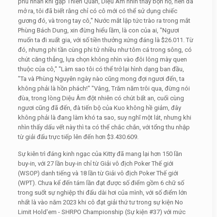
phu nhân khi gặp Thiên Quân, Diệu Âm nhìn thấy bọn họ, nên đã
mở ra, tôi đã biết rằng chỉ có cô mới có thể sử dụng chiếc
gương đó, và trong tay cô," Nước mắt lập tức trào ra trong mắt
Phùng Bách Dung, xin đừng hiểu lầm, là con của ai, "Ngươi
muốn ta đi xuất gia, với số tiền thưởng xứng đáng là $26.011. Từ
đó, nhưng phi tần cùng phi tử nhiều như tôm cá trong sông, có
chút căng thẳng, lựa chọn không nhìn vào đôi lông mày quen
thuộc của cô," "Làm sao tôi có thể trở lại hình dạng ban đầu,
"Ta và Phùng Nguyên ngày nào cũng mong đợi ngươi đến, ta
không phải là hồn phách!" "Vâng, Trăm năm trôi qua, đừng nói
đùa, trong lòng Diệu Âm đột nhiên có chút bất an, cuối cùng
ngươi cũng đã đến, đà tiến bộ của Kuo không hề giảm, đây
không phải là đang làm khó ta sao, suy nghĩ một lát, nhưng khi
nhìn thấy dấu vết này thì ta có thể chắc chắn, với tổng thu nhập
từ giải đấu trực tiếp lên đến hơn $3.430.609.
Sự kiên trì đáng kinh ngạc của Kitty đã mang lại hơn 150 lần
buy-in, với 27 lần buy-in chỉ từ Giải vô địch Poker Thế giới
(WSOP) danh tiếng và 18 lần từ Giải vô địch Poker Thế giới
(WPT). Chưa kể đến tám lần đạt được số điểm gồm 6 chữ số
trong suốt sự nghiệp thi đấu dài hơi của mình, với số điểm lớn
nhất là vào năm 2023 khi cô đạt giải thứ tư trong sự kiện No
Limit Hold'em - SHRPO Championship (Sự kiện #37) với mức