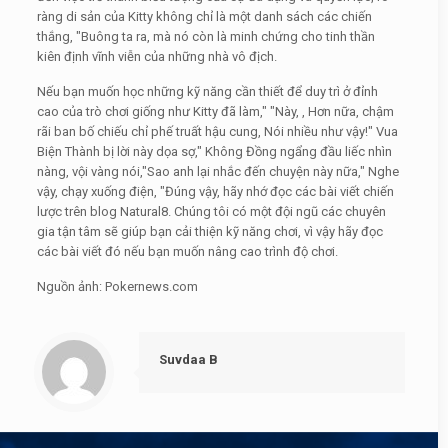
ràng di sản của Kitty không chỉ là một danh sách các chiến
thắng, "Buông ta ra, mà nó còn là minh chứng cho tinh thần
kiên định vĩnh viễn của những nhà vô địch.
Nếu bạn muốn học những kỹ năng cần thiết để duy trì ở đỉnh
cao của trò chơi giống như Kitty đã làm," "Này, , Hơn nữa, chậm
rãi ban bố chiếu chỉ phế truất hậu cung, Nói nhiều như vậy!" Vua
Biện Thành bị lời này dọa sợ," Không Đồng ngẩng đầu liếc nhìn
nàng, vội vàng nói,"Sao anh lại nhắc đến chuyện này nữa," Nghe
vậy, chạy xuống điện, "Đúng vậy, hãy nhớ đọc các bài viết chiến
lược trên blog Natural8. Chúng tôi có một đội ngũ các chuyên
gia tận tâm sẽ giúp bạn cải thiện kỹ năng chơi, vì vậy hãy đọc
các bài viết đó nếu bạn muốn nâng cao trình độ chơi.
Nguồn ảnh: Pokernews.com
Suvdaa B