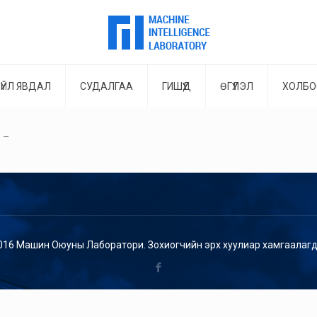
ҮЙЛ ЯВДАЛ
СУДАЛГАА
ГИШҮҮД
ӨГҮҮЛЭЛ
ХОЛБО
. –
016 Машин Оюуны Лаборатори. Зохиогчийн эрх хуулиар хамгаалагд