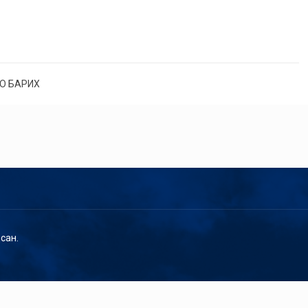
О БАРИХ
сан.