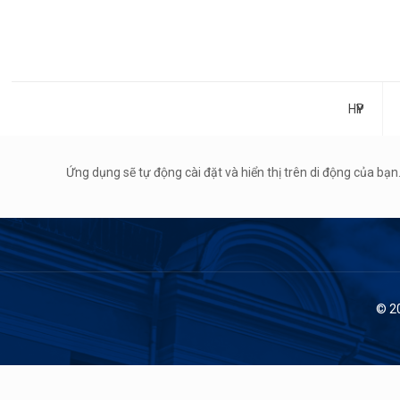
НҮҮР
Ứng dụng sẽ tự động cài đặt và hiển thị trên di động của bạn
© 2