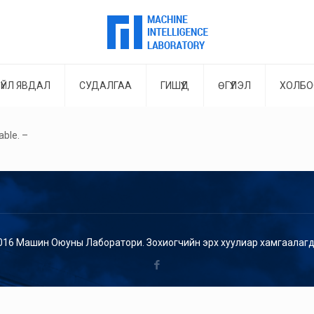
ҮЙЛ ЯВДАЛ
СУДАЛГАА
ГИШҮҮД
ӨГҮҮЛЭЛ
ХОЛБО
able. –
016 Машин Оюуны Лаборатори. Зохиогчийн эрх хуулиар хамгаалагд