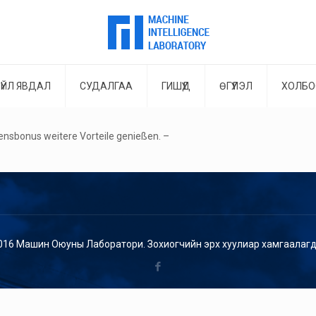
ҮЙЛ ЯВДАЛ
СУДАЛГАА
ГИШҮҮД
ӨГҮҮЛЭЛ
ХОЛБО
nsbonus weitere Vorteile genießen. –
016 Машин Оюуны Лаборатори. Зохиогчийн эрх хуулиар хамгаалагд