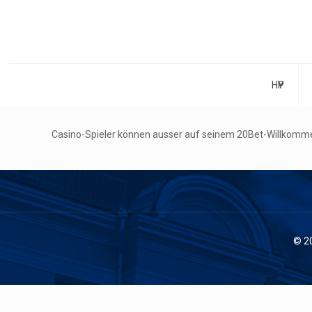
НҮҮР
Casino-Spieler können ausser auf seinem 20Bet-Willkomme
© 2