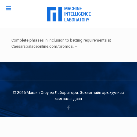
Complete phrases in inclusion to betting requirements at
Caesarspalaceonline.com/promos. –
© 2016 Машин Оюуны Лаборатори. Зохиогчийн эрх хуулиар
хамгаалагдсан.