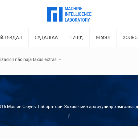
ҮЙЛ ЯВДАЛ
СУДАЛГАА
ГИШҮҮД
ӨГҮҮЛЭЛ
ХОЛБО
zacion não naja taxas extras. –
016 Машин Оюуны Лаборатори. Зохиогчийн эрх хуулиар хамгаалагд