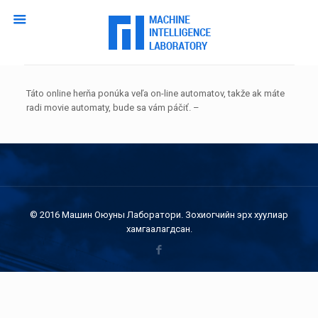
Táto online herňa ponúka veľa on-line automatov, takže ak máte
radi movie automaty, bude sa vám páčiť. –
© 2016 Машин Оюуны Лаборатори. Зохиогчийн эрх хуулиар
хамгаалагдсан.