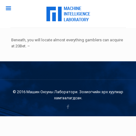
Beneath, you will locate almost everything gamblers can acquire
at 20Bet. –
© 2016 Машин Оюуны Лаборатори. Зохиогчийн эрх хуулиар
хамгаалагдсан.