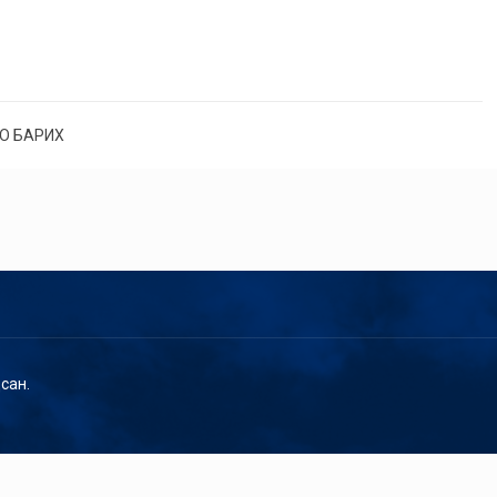
О БАРИХ
сан.