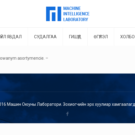
ҮЙЛ ЯВДАЛ
СУДАЛГАА
ГИШҮҮД
ӨГҮҮЛЭЛ
ХОЛБО
nsowanym asortymencie. –
016 Машин Оюуны Лаборатори. Зохиогчийн эрх хуулиар хамгаалагд