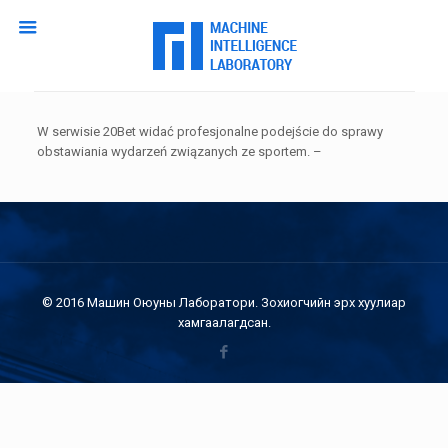
W serwisie 20Bet widać profesjonalne podejście do sprawy
obstawiania wydarzeń związanych ze sportem. –
© 2016 Машин Оюуны Лаборатори. Зохиогчийн эрх хуулиар
хамгаалагдсан.