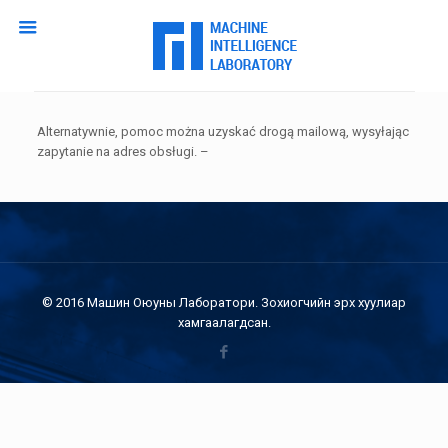
Alternatywnie, pomoc można uzyskać drogą mailową, wysyłając
zapytanie na adres obsługi. –
© 2016 Машин Оюуны Лаборатори. Зохиогчийн эрх хуулиар
хамгаалагдсан.