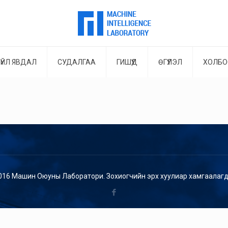
ҮЙЛ ЯВДАЛ
СУДАЛГАА
ГИШҮҮД
ӨГҮҮЛЭЛ
ХОЛБО
016 Машин Оюуны Лаборатори. Зохиогчийн эрх хуулиар хамгаалагд