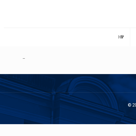
НҮҮР
–
© 2