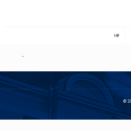
НҮҮР
–
© 2