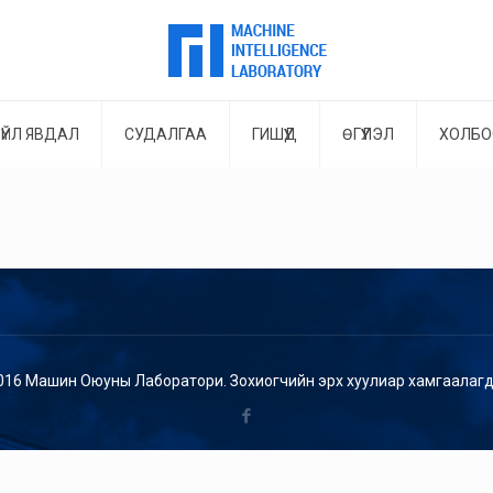
ҮЙЛ ЯВДАЛ
СУДАЛГАА
ГИШҮҮД
ӨГҮҮЛЭЛ
ХОЛБО
016 Машин Оюуны Лаборатори. Зохиогчийн эрх хуулиар хамгаалагд