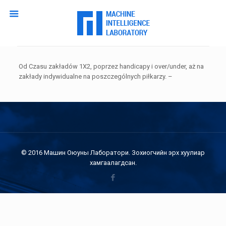
Od Czasu zakładów 1X2, poprzez handicapy i over/under, aż na
zakłady indywidualne na poszczególnych piłkarzy. –
© 2016 Машин Оюуны Лаборатори. Зохиогчийн эрх хуулиар
хамгаалагдсан.