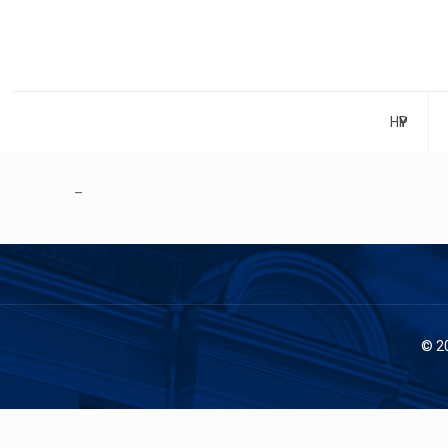
НҮҮР
–
© 2