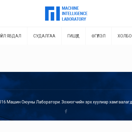
ҮЙЛ ЯВДАЛ
СУДАЛГАА
ГИШҮҮД
ӨГҮҮЛЭЛ
ХОЛБО
016 Машин Оюуны Лаборатори. Зохиогчийн эрх хуулиар хамгаалагд