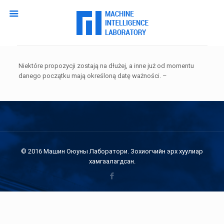
Niektóre propozycji zostają na dłużej, a inne już od momentu
danego początku mają określoną datę ważności. –
© 2016 Машин Оюуны Лаборатори. Зохиогчийн эрх хуулиар
хамгаалагдсан.