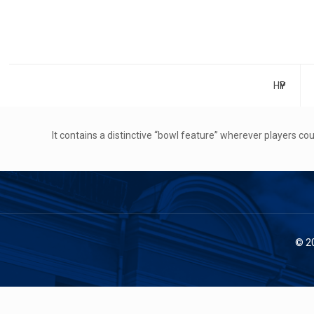
НҮҮР
It contains a distinctive “bowl feature” wherever players co
© 2