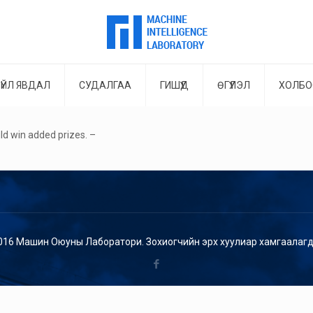
ҮЙЛ ЯВДАЛ
СУДАЛГАА
ГИШҮҮД
ӨГҮҮЛЭЛ
ХОЛБО
uld win added prizes. –
016 Машин Оюуны Лаборатори. Зохиогчийн эрх хуулиар хамгаалагд