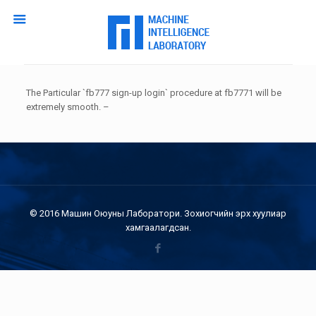
The Particular `fb777 sign-up login` procedure at fb7771 will be
extremely smooth. –
© 2016 Машин Оюуны Лаборатори. Зохиогчийн эрх хуулиар
хамгаалагдсан.