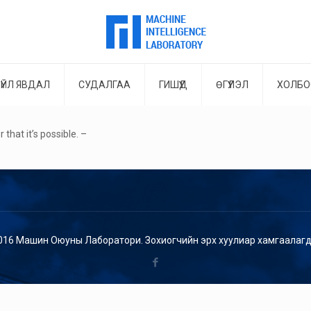
ҮЙЛ ЯВДАЛ
СУДАЛГАА
ГИШҮҮД
ӨГҮҮЛЭЛ
ХОЛБО
that it’s possible. –
016 Машин Оюуны Лаборатори. Зохиогчийн эрх хуулиар хамгаалагд