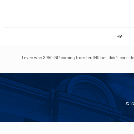
НҮҮР
I even won 3950 INR coming from ten INR bet, didn’t consider 
© 2