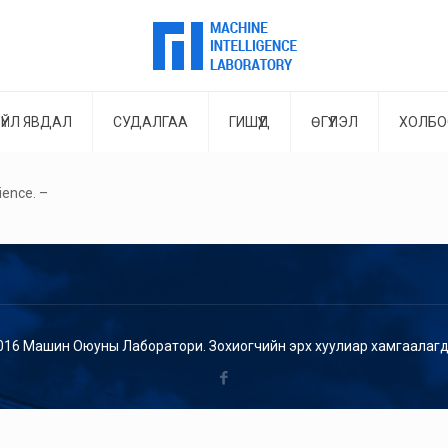
ҮЙЛ ЯВДАЛ
СУДАЛГАА
ГИШҮҮД
ӨГҮҮЛЭЛ
ХОЛБО
rience. –
016 Машин Оюуны Лаборатори. Зохиогчийн эрх хуулиар хамгаалагд