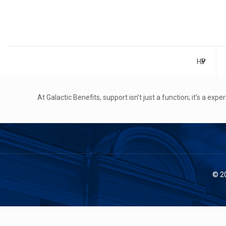
НҮҮР
At Galactic Benefits, support isn’t just a function; it’s a expe
© 2