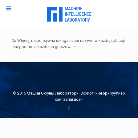
Co Więcej, responsywna usługa czatu nażywo w każdej sytuacji
służy pomocą każdemu graczowi. –
© 2016 Машин Оюуны Лаборатори. Зохиогчийн эрх хуулиар
хамгаалагдсан.