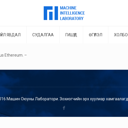
ҮЙЛ ЯВДАЛ
СУДАЛГАА
ГИШҮҮД
ӨГҮҮЛЭЛ
ХОЛБО
plus Ethereum. –
016 Машин Оюуны Лаборатори. Зохиогчийн эрх хуулиар хамгаалагд