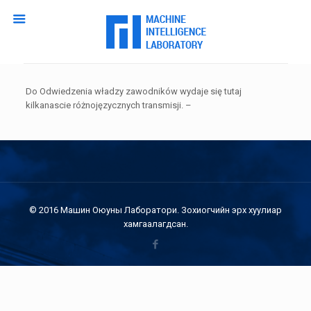
Do Odwiedzenia władzy zawodników wydaje się tutaj
kilkanascie różnojęzycznych transmisji. –
© 2016 Машин Оюуны Лаборатори. Зохиогчийн эрх хуулиар
хамгаалагдсан.