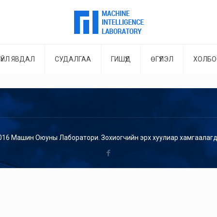
ҮЙЛ ЯВДАЛ
СУДАЛГАА
ГИШҮҮД
ӨГҮҮЛЭЛ
ХОЛБО
016 Машин Оюуны Лаборатори. Зохиогчийн эрх хуулиар хамгаалагд