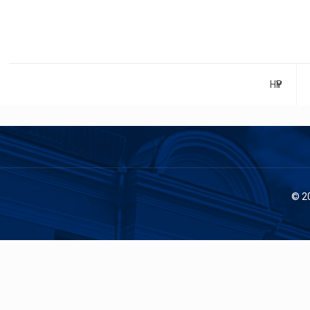
НҮҮР
© 2