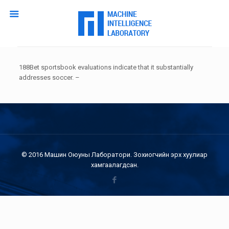
188Bet sportsbook evaluations indicate that it substantially
addresses soccer. –
© 2016 Машин Оюуны Лаборатори. Зохиогчийн эрх хуулиар
хамгаалагдсан.