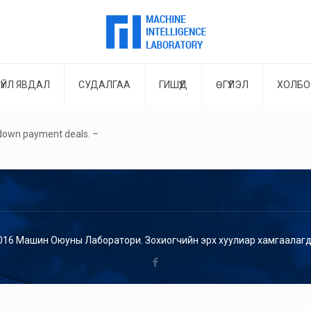
ҮЙЛ ЯВДАЛ
СУДАЛГАА
ГИШҮҮД
ӨГҮҮЛЭЛ
ХОЛБО
 down payment deals. –
016 Машин Оюуны Лаборатори. Зохиогчийн эрх хуулиар хамгаалагд