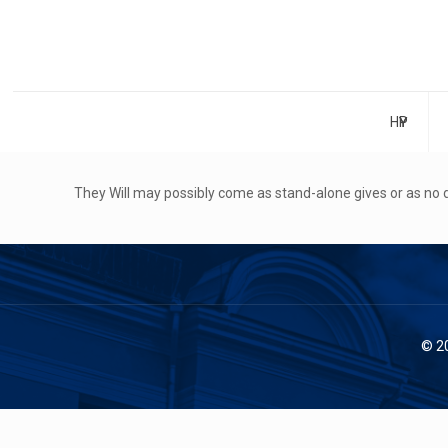
НҮҮР
They Will may possibly come as stand-alone gives or as no
© 2