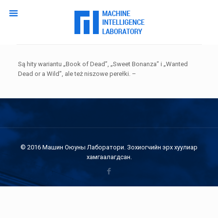
Są hity wariantu „Book of Dead”, „Sweet Bonanza” i „Wanted
Dead or a Wild”, ale też niszowe perełki. –
© 2016 Машин Оюуны Лаборатори. Зохиогчийн эрх хуулиар
хамгаалагдсан.