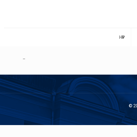
НҮҮР
–
© 2