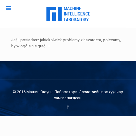
Jeśli posiadasz jakiekolwiek problemy z hazardem, polecamy,
by w ogóle nie grać. –
© 2016 Машин Оюуны Лаборатори. Зохиогчийн эрх хуулиар
хамгаалагдсан.