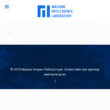
–
© 2016 Машин Оюуны Лаборатори. Зохиогчийн эрх хуулиар
хамгаалагдсан.