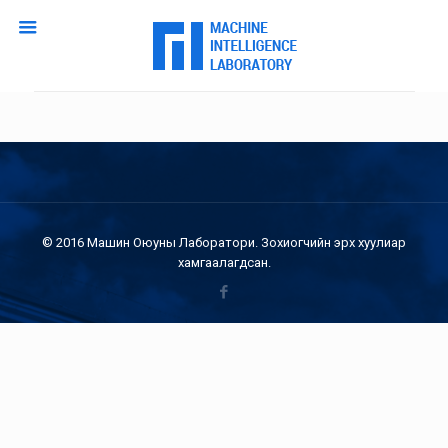
© 2016 Машин Оюуны Лаборатори. Зохиогчийн эрх хуулиар
хамгаалагдсан.